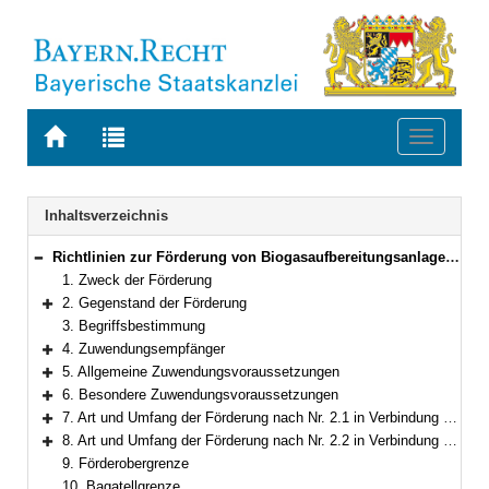
Zur
Zur
Toggle
Startseite
Trefferliste
navigati
von
der
BAYERN.RECHT
letzten
Navigation
Inhaltsverzeichnis
Suche
Richtlinien zur Förderung von Biogasaufbereitungsanlagen zur Stärkung des Klimaschutzes und der Versorgungssicherheit in Bayern
Bereich reduzieren
1. Zweck der Förderung
2. Gegenstand der Förderung
Bereich erweitern
3. Begriffsbestimmung
4. Zuwendungsempfänger
Bereich erweitern
5. Allgemeine Zuwendungsvoraussetzungen
Bereich erweitern
6. Besondere Zuwendungsvoraussetzungen
Bereich erweitern
7. Art und Umfang der Förderung nach Nr. 2.1 in Verbindung mit Nr. 3 (Biogasaufbereitungsanlagen)
Bereich erweitern
8. Art und Umfang der Förderung nach Nr. 2.2 in Verbindung mit Nr. 3 (Biogas- bzw. Biomethanleitungen)
Bereich erweitern
9. Förderobergrenze
10. Bagatellgrenze