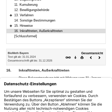
11. Kumulierung
12. Bewilligungsbehörde
13. Verfahren
Bereich erweitern
14. Sonstige Bestimmungen
15. Hinweise
Bereich erweitern
16. Inkrafttreten, Außerkrafttreten
[Schlussformel]
Inhalt
BioMeth Bayern
Gesamtansicht
Text gilt ab: 31.01.2024
Download
Drucken
Vorheriges
Nächste
Gesamtvorschrift gilt bis: 31.12.2026
Dokument
Dokume
16.
Inkrafttreten, Außerkrafttreten
Diese Bekanntmachung tritt mit Wirkung vom 31. Januar
2024 in Kraft und tritt, sofern nicht aufgrund einer Änderung
der AGVO oder der De-minimis-Verordnung eine frühere
Anpassung geboten ist, mit Ablauf des 31. Dezember 2026
außer Kraft.
Bayern.de