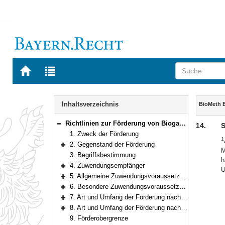
Zur
Zur
Startseite
Trefferliste
von
der
Navigation
BAYERN.RECHT
letzten
Inhalt
Inhaltsverzeichnis
BioMeth 
Suche
Richtlinien zur Förderung von Biogasaufbereitungsanlagen zur Stärkung des Klimaschutzes und der Versorgungssicherheit in Bayern
14.
S
Bereich reduzieren
1. Zweck der Förderung
1
2. Gegenstand der Förderung
M
Bereich erweitern
3. Begriffsbestimmung
h
4. Zuwendungsempfänger
U
Bereich erweitern
5. Allgemeine Zuwendungsvoraussetzungen
Bereich erweitern
6. Besondere Zuwendungsvoraussetzungen
Bereich erweitern
7. Art und Umfang der Förderung nach Nr. 2.1 in Verbindung mit Nr. 3 (Biogasaufbereitungsanlagen)
Bereich erweitern
8. Art und Umfang der Förderung nach Nr. 2.2 in Verbindung mit Nr. 3 (Biogas- bzw. Biomethanleitungen)
Bereich erweitern
9. Förderobergrenze