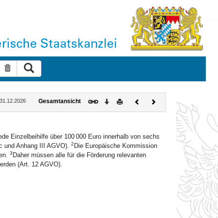
Suche ausführen
Suche zurücksetzen
Download
Drucken
Vorheriges
Nächstes
: 31.12.2026
Gesamtansicht
Dokument
Dokument
de Einzelbeihilfe über 100 000 Euro innerhalb von sechs
2
. c und Anhang III AGVO).
Die Europäische Kommission
3
fen.
Daher müssen alle für die Förderung relevanten
erden (Art. 12 AGVO).