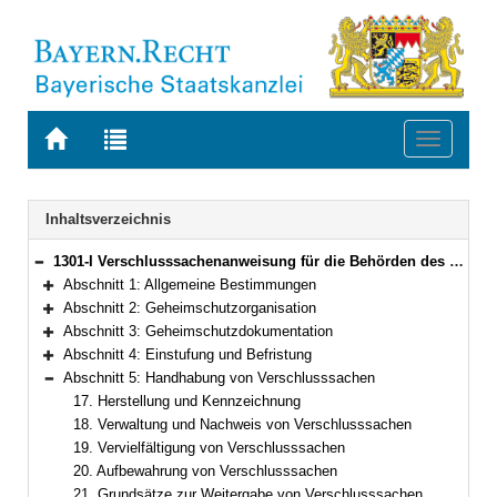
Zur
Zur
Toggle
Startseite
Trefferliste
navigati
von
der
BAYERN.RECHT
letzten
Navigation
Inhaltsverzeichnis
Suche
1301-I Verschlusssachenanweisung für die Behörden des Freistaates Bayern (Bayerische Verschlusssachenanweisung – BayVSA) Bekanntmachung der Bayerischen Staatsregierung vom 9. Dezember 2025, Az. B II 2 – G 31/22-1 (BayMBl. Nr. 571 ; 2026 Nr. 16)
Bereich reduzieren
Abschnitt 1: Allgemeine Bestimmungen
Bereich erweitern
Abschnitt 2: Geheimschutzorganisation
Bereich erweitern
Abschnitt 3: Geheimschutzdokumentation
Bereich erweitern
Abschnitt 4: Einstufung und Befristung
Bereich erweitern
Abschnitt 5: Handhabung von Verschlusssachen
Bereich reduzieren
17. Herstellung und Kennzeichnung
18. Verwaltung und Nachweis von Verschlusssachen
19. Vervielfältigung von Verschlusssachen
20. Aufbewahrung von Verschlusssachen
21. Grundsätze zur Weitergabe von Verschlusssachen