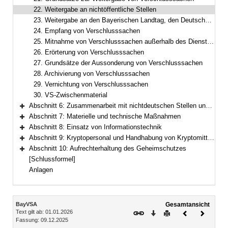
22. Weitergabe an nichtöffentliche Stellen
23. Weitergabe an den Bayerischen Landtag, den Deutschen Bundestag, den Bundesrat und Landesparlamente
24. Empfang von Verschlusssachen
25. Mitnahme von Verschlusssachen außerhalb des Dienstgebäudes
26. Erörterung von Verschlusssachen
27. Grundsätze der Aussonderung von Verschlusssachen
28. Archivierung von Verschlusssachen
29. Vernichtung von Verschlusssachen
30. VS-Zwischenmaterial
Abschnitt 6: Zusammenarbeit mit nichtdeutschen Stellen und nichtöffentlichen Stellen mit Sitz im Ausland
Bereich erweitern
Abschnitt 7: Materielle und technische Maßnahmen
Bereich erweitern
Abschnitt 8: Einsatz von Informationstechnik
Bereich erweitern
Abschnitt 9: Kryptopersonal und Handhabung von Kryptomitteln
Bereich erweitern
Abschnitt 10: Aufrechterhaltung des Geheimschutzes
Bereich erweitern
[Schlussformel]
Anlagen
Inhalt
BayVSA
Gesamtansicht
Text gilt ab: 01.01.2026
Download
Drucken
Vorheriges
Nächste
Fassung: 09.12.2025
Dokument
Dokume