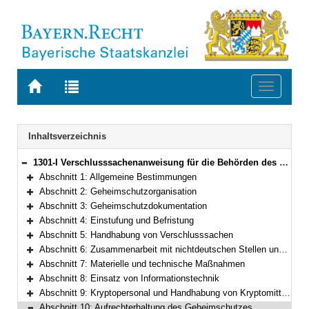
Zur
Zur
Toggle
Startseite
Trefferliste
navigati
von
der
BAYERN.RECHT
letzten
Navigation
Inhaltsverzeichnis
Suche
1301-I Verschlusssachenanweisung für die Behörden des Freistaates Bayern (Bayerische Verschlusssachenanweisung – BayVSA) Bekanntmachung der Bayerischen Staatsregierung vom 9. Dezember 2025, Az. B II 2 – G 31/22-1 (BayMBl. Nr. 571 ; 2026 Nr. 16)
Bereich reduzieren
Abschnitt 1: Allgemeine Bestimmungen
Bereich erweitern
Abschnitt 2: Geheimschutzorganisation
Bereich erweitern
Abschnitt 3: Geheimschutzdokumentation
Bereich erweitern
Abschnitt 4: Einstufung und Befristung
Bereich erweitern
Abschnitt 5: Handhabung von Verschlusssachen
Bereich erweitern
Abschnitt 6: Zusammenarbeit mit nichtdeutschen Stellen und nichtöffentlichen Stellen mit Sitz im Ausland
Bereich erweitern
Abschnitt 7: Materielle und technische Maßnahmen
Bereich erweitern
Abschnitt 8: Einsatz von Informationstechnik
Bereich erweitern
Abschnitt 9: Kryptopersonal und Handhabung von Kryptomitteln
Bereich erweitern
Abschnitt 10: Aufrechterhaltung des Geheimschutzes