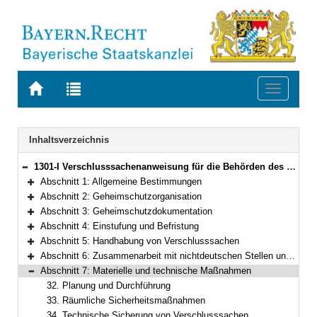
Zur
Zur
Toggle
Startseite
Trefferliste
navigati
von
der
BAYERN.RECHT
letzten
Navigation
Inhaltsverzeichnis
Suche
1301-I Verschlusssachenanweisung für die Behörden des Freistaates Bayern (Bayerische Verschlusssachenanweisung – BayVSA) Bekanntmachung der Bayerischen Staatsregierung vom 9. Dezember 2025, Az. B II 2 – G 31/22-1 (BayMBl. Nr. 571 ; 2026 Nr. 16)
Bereich reduzieren
Abschnitt 1: Allgemeine Bestimmungen
Bereich erweitern
Abschnitt 2: Geheimschutzorganisation
Bereich erweitern
Abschnitt 3: Geheimschutzdokumentation
Bereich erweitern
Abschnitt 4: Einstufung und Befristung
Bereich erweitern
Abschnitt 5: Handhabung von Verschlusssachen
Bereich erweitern
Abschnitt 6: Zusammenarbeit mit nichtdeutschen Stellen und nichtöffentlichen Stellen mit Sitz im Ausland
Bereich erweitern
Abschnitt 7: Materielle und technische Maßnahmen
Bereich reduzieren
32. Planung und Durchführung
33. Räumliche Sicherheitsmaßnahmen
34. Technische Sicherung von Verschlusssachen