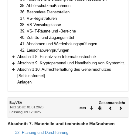
35. Abhörschutzmaßnahmen
36. Besondere Dienststellen
37. VS-Registraturen
38. VS-Verwahrgelasse
39. VS-IT-Räume und -Bereiche
40. Zutritts- und Zugangsmittel
41. Abnahmen und Wiederholungsprüfungen
42. Lauschabwehrprüfungen
Abschnitt 8: Einsatz von Informationstechnik
Bereich erweitern
Abschnitt 9: Kryptopersonal und Handhabung von Kryptomitteln
Bereich erweitern
Abschnitt 10: Aufrechterhaltung des Geheimschutzes
Bereich erweitern
[Schlussformel]
Anlagen
Inhalt
BayVSA
Gesamtansicht
Text gilt ab: 01.01.2026
Download
Drucken
Vorheriges
Nächste
Fassung: 09.12.2025
Dokument
Dokume
Abschnitt 7: Materielle und technische Maßnahmen
32. Planung und Durchführung