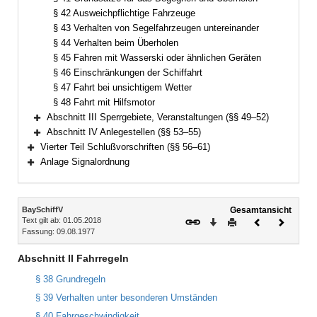
§ 42 Ausweichpflichtige Fahrzeuge
§ 43 Verhalten von Segelfahrzeugen untereinander
§ 44 Verhalten beim Überholen
§ 45 Fahren mit Wasserski oder ähnlichen Geräten
§ 46 Einschränkungen der Schiffahrt
§ 47 Fahrt bei unsichtigem Wetter
§ 48 Fahrt mit Hilfsmotor
Abschnitt III Sperrgebiete, Veranstaltungen (§§ 49–52)
Bereich erweitern
Abschnitt IV Anlegestellen (§§ 53–55)
Bereich erweitern
Vierter Teil Schlußvorschriften (§§ 56–61)
Bereich erweitern
Anlage Signalordnung
Bereich erweitern
Inhalt
BaySchiffV
Gesamtansicht
Text gilt ab: 01.05.2018
Download
Drucken
Vorheriges
Nächste
Fassung: 09.08.1977
Dokument
Dokume
Abschnitt II Fahrregeln
§ 38 Grundregeln
§ 39 Verhalten unter besonderen Umständen
§ 40 Fahrgeschwindigkeit