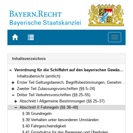
Zur
Zur
Toggle
Startseite
Trefferliste
navigati
von
der
BAYERN.RECHT
letzten
Navigation
Inhaltsverzeichnis
Suche
Verordnung für die Schiffahrt auf den bayerischen Gewässern (Bayerische Schifffahrtsverordnung – BaySchiffV) Vom 9. August 1977 (BayRS V S. 794) BayRS 95-5-B (§§ 1–61)
Bereich reduzieren
Inhaltsübersicht (amtlich)
Erster Teil Geltungsbereich, Begriffsbestimmungen, Genehmigungspflicht (§§ 1–4)
Bereich erweitern
Zweiter Teil Zulassungsvorschriften (§§ 5–24)
Bereich erweitern
Dritter Teil Verkehrsvorschriften (§§ 25–55)
Bereich reduzieren
Abschnitt I Allgemeine Bestimmungen (§§ 25–37)
Bereich erweitern
Abschnitt II Fahrregeln (§§ 38–48)
Bereich reduzieren
§ 38 Grundregeln
§ 39 Verhalten unter besonderen Umständen
§ 40 Fahrgeschwindigkeit
§ 41 Grundsätze für das Begegnen und Überholen