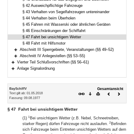
§ 42 Ausweichpflichtige Fahrzeuge
§ 43 Verhalten von Segelfahrzeugen untereinander
§ 44 Verhalten beim Überholen
§ 45 Fahren mit Wasserski oder ähnlichen Geräten
§ 46 Einschränkungen der Schiffahrt
§ 47 Fahrt bei unsichtigem Wetter
§ 48 Fahrt mit Hilfsmotor
Abschnitt III Sperrgebiete, Veranstaltungen (§§ 49–52)
Bereich erweitern
Abschnitt IV Anlegestellen (§§ 53–55)
Bereich erweitern
Vierter Teil Schlußvorschriften (§§ 56–61)
Bereich erweitern
Anlage Signalordnung
Bereich erweitern
Inhalt
BaySchiffV
Gesamtansicht
Text gilt ab: 01.05.2018
Download
Drucken
Vorheriges
Nächste
Fassung: 09.08.1977
Dokument
Dokume
§ 47
Fahrt bei unsichtigem Wetter
1
(1)
Bei unsichtigem Wetter (z.B. Nebel, Schneetreiben,
2
starker Regen) dürfen Fahrzeuge nicht auslaufen.
Befinden
sich Fahrzeuge beim Eintreten unsichtigen Wetters auf dem