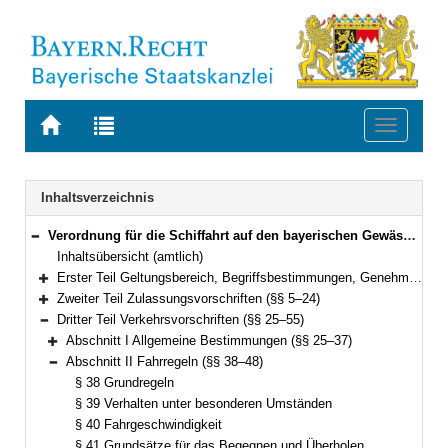
Zur
Zur
Toggle
Startseite
Trefferliste
navigati
von
der
BAYERN.RECHT
letzten
Navigation
Inhaltsverzeichnis
Suche
Verordnung für die Schiffahrt auf den bayerischen Gewässern (Bayerische Schifffahrtsverordnung – BaySchiffV) Vom 9. August 1977 (BayRS V S. 794) BayRS 95-5-B (§§ 1–61)
Bereich reduzieren
Inhaltsübersicht (amtlich)
Erster Teil Geltungsbereich, Begriffsbestimmungen, Genehmigungspflicht (§§ 1–4)
Bereich erweitern
Zweiter Teil Zulassungsvorschriften (§§ 5–24)
Bereich erweitern
Dritter Teil Verkehrsvorschriften (§§ 25–55)
Bereich reduzieren
Abschnitt I Allgemeine Bestimmungen (§§ 25–37)
Bereich erweitern
Abschnitt II Fahrregeln (§§ 38–48)
Bereich reduzieren
§ 38 Grundregeln
§ 39 Verhalten unter besonderen Umständen
§ 40 Fahrgeschwindigkeit
§ 41 Grundsätze für das Begegnen und Überholen