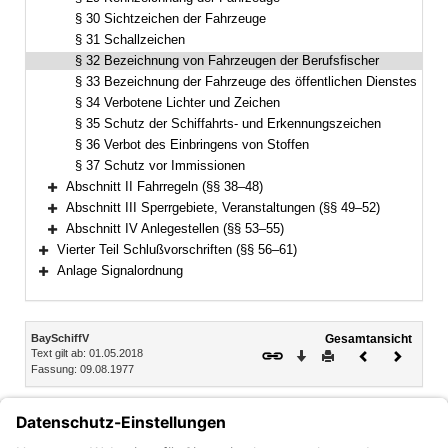
§ 30 Sichtzeichen der Fahrzeuge
§ 31 Schallzeichen
§ 32 Bezeichnung von Fahrzeugen der Berufsfischer
§ 33 Bezeichnung der Fahrzeuge des öffentlichen Dienstes
§ 34 Verbotene Lichter und Zeichen
§ 35 Schutz der Schiffahrts- und Erkennungszeichen
§ 36 Verbot des Einbringens von Stoffen
§ 37 Schutz vor Immissionen
Abschnitt II Fahrregeln (§§ 38–48)
Bereich erweitern
Abschnitt III Sperrgebiete, Veranstaltungen (§§ 49–52)
Bereich erweitern
Abschnitt IV Anlegestellen (§§ 53–55)
Bereich erweitern
Vierter Teil Schlußvorschriften (§§ 56–61)
Bereich erweitern
Anlage Signalordnung
Bereich erweitern
Inhalt
BaySchiffV
Gesamtansicht
Text gilt ab: 01.05.2018
Download
Drucken
Vorheriges
Nächste
Fassung: 09.08.1977
Dokument
Dokume
§ 32
Bezeichnung von Fahrzeugen der Berufsfischer
Fahrzeuge der Berufsfischer beim Fang müssen eine weiße