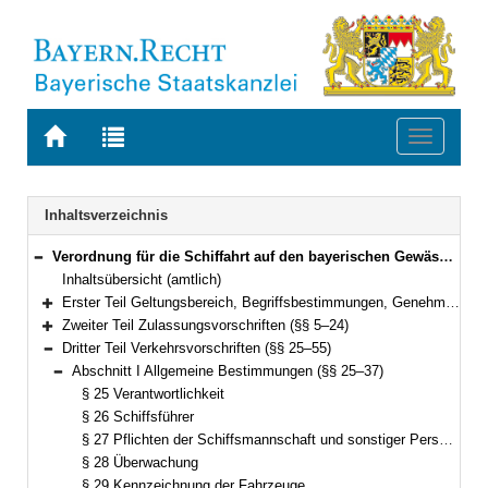
Zur
Zur
Toggle
Startseite
Trefferliste
navigati
von
der
BAYERN.RECHT
letzten
Navigation
Inhaltsverzeichnis
Suche
Verordnung für die Schiffahrt auf den bayerischen Gewässern (Bayerische Schifffahrtsverordnung – BaySchiffV) Vom 9. August 1977 (BayRS V S. 794) BayRS 95-5-B (§§ 1–61)
Bereich reduzieren
Inhaltsübersicht (amtlich)
Erster Teil Geltungsbereich, Begriffsbestimmungen, Genehmigungspflicht (§§ 1–4)
Bereich erweitern
Zweiter Teil Zulassungsvorschriften (§§ 5–24)
Bereich erweitern
Dritter Teil Verkehrsvorschriften (§§ 25–55)
Bereich reduzieren
Abschnitt I Allgemeine Bestimmungen (§§ 25–37)
Bereich reduzieren
§ 25 Verantwortlichkeit
§ 26 Schiffsführer
§ 27 Pflichten der Schiffsmannschaft und sonstiger Personen an Bord
§ 28 Überwachung
§ 29 Kennzeichnung der Fahrzeuge