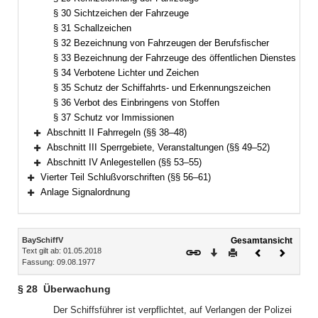
§ 30 Sichtzeichen der Fahrzeuge
§ 31 Schallzeichen
§ 32 Bezeichnung von Fahrzeugen der Berufsfischer
§ 33 Bezeichnung der Fahrzeuge des öffentlichen Dienstes
§ 34 Verbotene Lichter und Zeichen
§ 35 Schutz der Schiffahrts- und Erkennungszeichen
§ 36 Verbot des Einbringens von Stoffen
§ 37 Schutz vor Immissionen
Abschnitt II Fahrregeln (§§ 38–48)
Bereich erweitern
Abschnitt III Sperrgebiete, Veranstaltungen (§§ 49–52)
Bereich erweitern
Abschnitt IV Anlegestellen (§§ 53–55)
Bereich erweitern
Vierter Teil Schlußvorschriften (§§ 56–61)
Bereich erweitern
Anlage Signalordnung
Bereich erweitern
Inhalt
BaySchiffV
Gesamtansicht
Text gilt ab: 01.05.2018
Download
Drucken
Vorheriges
Nächste
Fassung: 09.08.1977
Dokument
Dokume
§ 28
Überwachung
Der Schiffsführer ist verpflichtet, auf Verlangen der Polizei