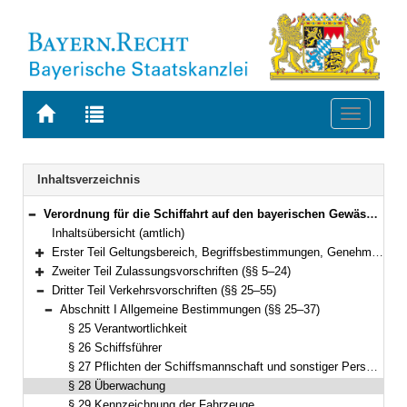
Zur
Zur
Toggle
Startseite
Trefferliste
navigati
von
der
BAYERN.RECHT
letzten
Navigation
Inhaltsverzeichnis
Suche
Verordnung für die Schiffahrt auf den bayerischen Gewässern (Bayerische Schifffahrtsverordnung – BaySchiffV) Vom 9. August 1977 (BayRS V S. 794) BayRS 95-5-B (§§ 1–61)
Bereich reduzieren
Inhaltsübersicht (amtlich)
Erster Teil Geltungsbereich, Begriffsbestimmungen, Genehmigungspflicht (§§ 1–4)
Bereich erweitern
Zweiter Teil Zulassungsvorschriften (§§ 5–24)
Bereich erweitern
Dritter Teil Verkehrsvorschriften (§§ 25–55)
Bereich reduzieren
Abschnitt I Allgemeine Bestimmungen (§§ 25–37)
Bereich reduzieren
§ 25 Verantwortlichkeit
§ 26 Schiffsführer
§ 27 Pflichten der Schiffsmannschaft und sonstiger Personen an Bord
§ 28 Überwachung
§ 29 Kennzeichnung der Fahrzeuge