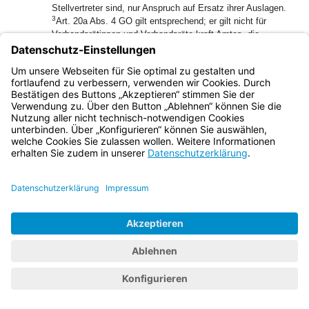
Stellvertreter sind, nur Anspruch auf Ersatz ihrer Auslagen.
3
Art. 20a Abs. 4 GO gilt entsprechend; er gilt nicht für
Verbandsrätinnen und Verbandsräte kraft Amtes, die
kommunale Wahlbeamtinnen oder kommunale Wahlbeamte
auf Zeit sind; für sie gelten die Ablieferungsregelungen nach
dem beamtenrechtlichen Nebentätigkeitsrecht.
1
(3)
Die wählbaren Bürgerinnen und Bürger jener
Gemeinden, Landkreise und Bezirke, die
Verbandsmitglieder sind, können die Übernahme oder die
weitere Ausübung des Amts einer Verbandsrätin oder eines
2
Verbandsrats nur aus wichtigen Gründen ablehnen.
Als
wichtiger Grund ist es insbesondere anzusehen, wenn die
Verpflichteten durch ihr Alter, ihre Berufs- oder
Familienverhältnisse, ihren Gesundheitszustand oder
sonstige in ihrer Person liegende Umstände an der
Übernahme oder weiteren Ausübung des Amts verhindert
3
sind.
Ob ein wichtiger Grund vorliegt, entscheidet die
Gebietskörperschaft, die die Verbandsrätin oder den
Verbandsrat bestellt.
1
(4)
Verbandsrätinnen und Verbandsräte können nicht sein:
1.
Beamtinnen und Beamte sowie Arbeitnehmerinnen
und Arbeitnehmer des Zweckverbands,