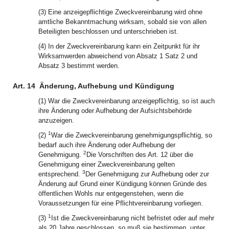
(3) Eine anzeigepflichtige Zweckvereinbarung wird ohne
amtliche Bekanntmachung wirksam, sobald sie von allen
Beteiligten beschlossen und unterschrieben ist.
(4) In der Zweckvereinbarung kann ein Zeitpunkt für ihr
Wirksamwerden abweichend von Absatz 1 Satz 2 und
Absatz 3 bestimmt werden.
Art. 14
Änderung, Aufhebung und Kündigung
(1) War die Zweckvereinbarung anzeigepflichtig, so ist auch
ihre Änderung oder Aufhebung der Aufsichtsbehörde
anzuzeigen.
1
(2)
War die Zweckvereinbarung genehmigungspflichtig, so
bedarf auch ihre Änderung oder Aufhebung der
2
Genehmigung.
Die Vorschriften des Art. 12 über die
Genehmigung einer Zweckvereinbarung gelten
3
entsprechend.
Der Genehmigung zur Aufhebung oder zur
Änderung auf Grund einer Kündigung können Gründe des
öffentlichen Wohls nur entgegenstehen, wenn die
Voraussetzungen für eine Pflichtvereinbarung vorliegen.
1
(3)
Ist die Zweckvereinbarung nicht befristet oder auf mehr
als 20 Jahre geschlossen, so muß sie bestimmen, unter