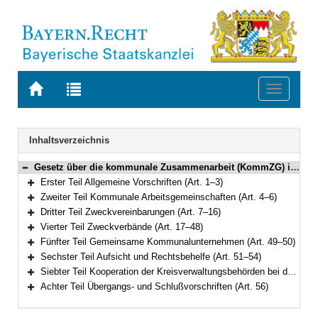
Zur
Zur
Toggle
Startseite
Trefferliste
navigati
von
der
BAYERN.RECHT
letzten
Navigation
Inhaltsverzeichnis
Suche
Gesetz über die kommunale Zusammenarbeit (KommZG) in der Fassung der Bekanntmachung vom 20. Juni 1994 (GVBl. S. 555; 1995 S. 98) BayRS 2020-6-1-I (Art. 1–56)
Bereich reduzieren
Erster Teil Allgemeine Vorschriften (Art. 1–3)
Bereich erweitern
Zweiter Teil Kommunale Arbeitsgemeinschaften (Art. 4–6)
Bereich erweitern
Dritter Teil Zweckvereinbarungen (Art. 7–16)
Bereich erweitern
Vierter Teil Zweckverbände (Art. 17–48)
Bereich erweitern
Fünfter Teil Gemeinsame Kommunalunternehmen (Art. 49–50)
Bereich erweitern
Sechster Teil Aufsicht und Rechtsbehelfe (Art. 51–54)
Bereich erweitern
Siebter Teil Kooperation der Kreisverwaltungsbehörden bei der Wahrnehmung staatlicher Aufgaben (Art. 55)
Bereich erweitern
Achter Teil Übergangs- und Schlußvorschriften (Art. 56)
Bereich erweitern