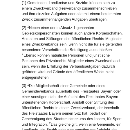
(1) Gemeinden, Landkreise und Bezirke können sich zu
einem Zweckverband (Freiverband) zusammenschließen
und ihm einzelne Aufgaben oder alle mit einem bestimmten
Zweck zusammenhängenden Aufgaben übertragen.
1
(2)
Neben einer der in Absatz 1 genannten
Gebietskörperschaften können auch andere Körperschaften,
Anstalten und Stiftungen des öffentlichen Rechts Mitglieder
eines Zweckverbands sein, wenn nicht die für sie geltenden
besonderen Vorschriften die Beteiligung ausschließen.
2
Ebenso können natürliche Personen und juristische
Personen des Privatrechts Mitglieder eines Zweckverbands
sein, wenn die Erfüllung der Verbandsaufgaben dadurch
gefördert wird und Gründe des öffentlichen Wohls nicht
entgegenstehen.
1
(3)
Die Mitgliedschaft einer Gemeinde oder eines
Gemeindeverbands außerhalb des Freistaates Bayern oder
einer sonstigen nicht der Aufsicht des Freistaates Bayern
unterstehenden Körperschaft, Anstalt oder Stiftung des
öffentlichen Rechts in einem Zweckverband, der innerhalb
des Freistaates Bayern seinen Sitz hat, bedarf der
Genehmigung des Staatsministeriums des Innern, für Sport
2
und Integration.
Das gleiche gilt, wenn eine Gemeinde, ein
Landkreis, ein Bezirk oder eine sonstige der Aufsicht des