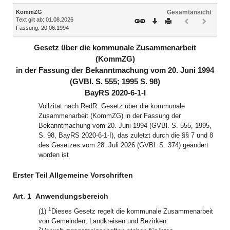
Inhalt
KommZG
Gesamtansicht
Text gilt ab: 01.08.2026
Download
Drucken
Vorheriges
Nächste
Fassung: 20.06.1994
Dokument
Dokume
(inaktiv)
(inaktiv)
Gesetz über die kommunale Zusammenarbeit
(KommZG)
in der Fassung der Bekanntmachung vom 20. Juni 1994
(GVBl. S. 555; 1995 S. 98)
BayRS 2020-6-1-I
Vollzitat nach RedR: Gesetz über die kommunale
Zusammenarbeit (KommZG) in der Fassung der
Bekanntmachung vom 20. Juni 1994 (GVBl. S. 555, 1995,
S. 98, BayRS 2020-6-1-I), das zuletzt durch die §§ 7 und 8
des Gesetzes vom 28. Juli 2026 (GVBl. S. 374) geändert
worden ist
Erster Teil Allgemeine Vorschriften
Art. 1
Anwendungsbereich
1
(1)
Dieses Gesetz regelt die kommunale Zusammenarbeit
von Gemeinden, Landkreisen und Bezirken.
2