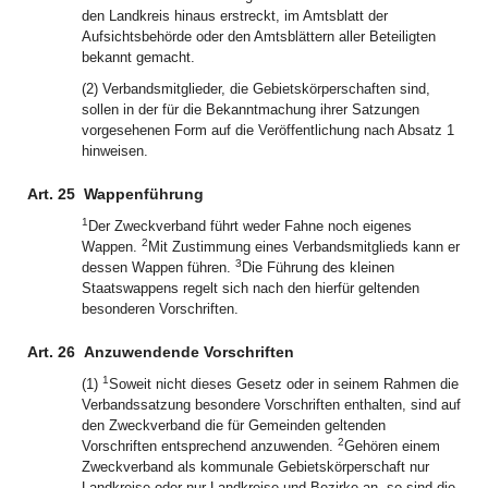
den Landkreis hinaus erstreckt, im Amtsblatt der
Aufsichtsbehörde oder den Amtsblättern aller Beteiligten
bekannt gemacht.
(2) Verbandsmitglieder, die Gebietskörperschaften sind,
sollen in der für die Bekanntmachung ihrer Satzungen
vorgesehenen Form auf die Veröffentlichung nach Absatz 1
hinweisen.
Art. 25
Wappenführung
1
Der Zweckverband führt weder Fahne noch eigenes
2
Wappen.
Mit Zustimmung eines Verbandsmitglieds kann er
3
dessen Wappen führen.
Die Führung des kleinen
Staatswappens regelt sich nach den hierfür geltenden
besonderen Vorschriften.
Art. 26
Anzuwendende Vorschriften
1
(1)
Soweit nicht dieses Gesetz oder in seinem Rahmen die
Verbandssatzung besondere Vorschriften enthalten, sind auf
den Zweckverband die für Gemeinden geltenden
2
Vorschriften entsprechend anzuwenden.
Gehören einem
Zweckverband als kommunale Gebietskörperschaft nur
Landkreise oder nur Landkreise und Bezirke an, so sind die