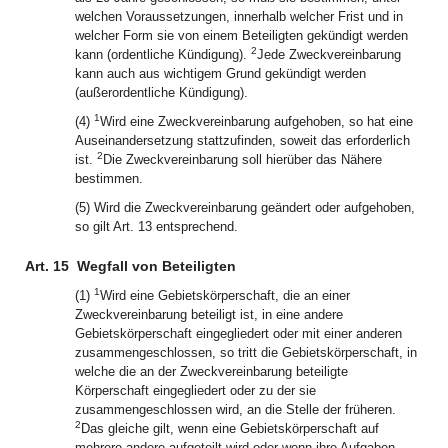
welchen Voraussetzungen, innerhalb welcher Frist und in
welcher Form sie von einem Beteiligten gekündigt werden
2
kann (ordentliche Kündigung).
Jede Zweckvereinbarung
kann auch aus wichtigem Grund gekündigt werden
(außerordentliche Kündigung).
1
(4)
Wird eine Zweckvereinbarung aufgehoben, so hat eine
Auseinandersetzung stattzufinden, soweit das erforderlich
2
ist.
Die Zweckvereinbarung soll hierüber das Nähere
bestimmen.
(5) Wird die Zweckvereinbarung geändert oder aufgehoben,
so gilt Art. 13 entsprechend.
Art. 15
Wegfall von Beteiligten
1
(1)
Wird eine Gebietskörperschaft, die an einer
Zweckvereinbarung beteiligt ist, in eine andere
Gebietskörperschaft eingegliedert oder mit einer anderen
zusammengeschlossen, so tritt die Gebietskörperschaft, in
welche die an der Zweckvereinbarung beteiligte
Körperschaft eingegliedert oder zu der sie
zusammengeschlossen wird, an die Stelle der früheren.
2
Das gleiche gilt, wenn eine Gebietskörperschaft auf
mehrere andere aufgeteilt wird oder wenn ihre Aufgaben