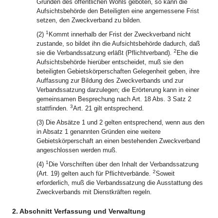
Gründen des öffentlichen Wohls geboten, so kann die
Aufsichtsbehörde den Beteiligten eine angemessene Frist
setzen, den Zweckverband zu bilden.
1
(2)
Kommt innerhalb der Frist der Zweckverband nicht
zustande, so bildet ihn die Aufsichtsbehörde dadurch, daß
2
sie die Verbandssatzung erläßt (Pflichtverband).
Ehe die
Aufsichtsbehörde hierüber entscheidet, muß sie den
beteiligten Gebietskörperschaften Gelegenheit geben, ihre
Auffassung zur Bildung des Zweckverbands und zur
Verbandssatzung darzulegen; die Erörterung kann in einer
gemeinsamen Besprechung nach Art. 18 Abs. 3 Satz 2
3
stattfinden.
Art. 21 gilt entsprechend.
(3) Die Absätze 1 und 2 gelten entsprechend, wenn aus den
in Absatz 1 genannten Gründen eine weitere
Gebietskörperschaft an einen bestehenden Zweckverband
angeschlossen werden muß.
1
(4)
Die Vorschriften über den Inhalt der Verbandssatzung
2
(Art. 19) gelten auch für Pflichtverbände.
Soweit
erforderlich, muß die Verbandssatzung die Ausstattung des
Zweckverbands mit Dienstkräften regeln.
2. Abschnitt Verfassung und Verwaltung