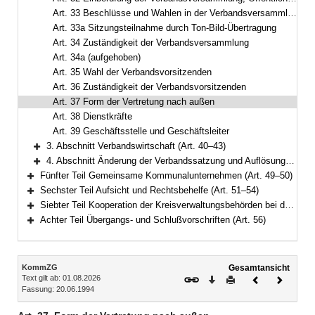
Art. 33 Beschlüsse und Wahlen in der Verbandsversammlung
Art. 33a Sitzungsteilnahme durch Ton-Bild-Übertragung
Art. 34 Zuständigkeit der Verbandsversammlung
Art. 34a (aufgehoben)
Art. 35 Wahl der Verbandsvorsitzenden
Art. 36 Zuständigkeit der Verbandsvorsitzenden
Art. 37 Form der Vertretung nach außen
Art. 38 Dienstkräfte
Art. 39 Geschäftsstelle und Geschäftsleiter
3. Abschnitt Verbandswirtschaft (Art. 40–43)
Bereich erweitern
4. Abschnitt Änderung der Verbandssatzung und Auflösung (Art. 44–48)
Bereich erweitern
Fünfter Teil Gemeinsame Kommunalunternehmen (Art. 49–50)
Bereich erweitern
Sechster Teil Aufsicht und Rechtsbehelfe (Art. 51–54)
Bereich erweitern
Siebter Teil Kooperation der Kreisverwaltungsbehörden bei der Wahrnehmung staatlicher Aufgaben (Art. 55)
Bereich erweitern
Achter Teil Übergangs- und Schlußvorschriften (Art. 56)
Bereich erweitern
Inhalt
KommZG
Gesamtansicht
Text gilt ab: 01.08.2026
Download
Drucken
Vorheriges
Nächste
Fassung: 20.06.1994
Dokument
Dokume