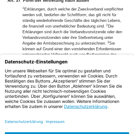
Art. 37
Form der Vertretung nach außen
1
Erklärungen, durch welche der Zweckverband verpflichtet
werden soll, bedürfen der Schriftform; das gilt nicht für
ständig wiederkehrende Geschäfte des täglichen Lebens,
2
die finanziell von unerheblicher Bedeutung sind.
Die
Erklärungen sind durch die Verbandsvorsitzende oder den
Verbandsvorsitzenden oder ihre Stellvertretung unter
3
Angabe der Amtsbezeichnung zu unterzeichnen.
Sie
können auf Grund einer den vorstehenden Erfordernissen
entsprechenden Vollmacht auch von Bediensteten des
4
Zweckverbands unterzeichnet werden.
Bei der Vergabe
von öffentlichen Aufträgen und Konzessionen genügt die
Textform, soweit eine andere Rechtsvorschrift nichts
Abweichendes bestimmt.
Bayern.de
BayernPortal
Datenschutz
Impressum
Barrierefreiheit