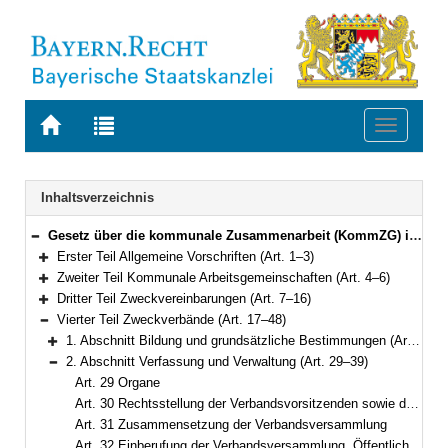
Zur
Zur
Toggle
Startseite
Trefferliste
navigati
von
der
BAYERN.RECHT
letzten
Navigation
Inhaltsverzeichnis
Suche
Gesetz über die kommunale Zusammenarbeit (KommZG) in der Fassung der Bekanntmachung vom 20. Juni 1994 (GVBl. S. 555; 1995 S. 98) BayRS 2020-6-1-I (Art. 1–56)
Bereich reduzieren
Erster Teil Allgemeine Vorschriften (Art. 1–3)
Bereich erweitern
Zweiter Teil Kommunale Arbeitsgemeinschaften (Art. 4–6)
Bereich erweitern
Dritter Teil Zweckvereinbarungen (Art. 7–16)
Bereich erweitern
Vierter Teil Zweckverbände (Art. 17–48)
Bereich reduzieren
1. Abschnitt Bildung und grundsätzliche Bestimmungen (Art. 17–28)
Bereich erweitern
2. Abschnitt Verfassung und Verwaltung (Art. 29–39)
Bereich reduzieren
Art. 29 Organe
Art. 30 Rechtsstellung der Verbandsvorsitzenden sowie der übrigen Verbandsrätinnen und Verbandsräte
Art. 31 Zusammensetzung der Verbandsversammlung
Art. 32 Einberufung der Verbandsversammlung, Öffentlichkeit