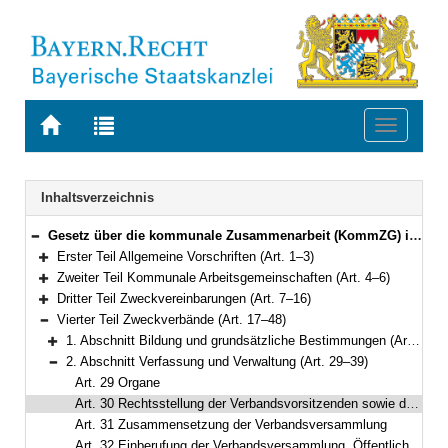
Zur
Zur
Toggle
Startseite
Trefferliste
navigati
von
der
BAYERN.RECHT
letzten
Navigation
Inhaltsverzeichnis
Suche
Gesetz über die kommunale Zusammenarbeit (KommZG) in der Fassung der Bekanntmachung vom 20. Juni 1994 (GVBl. S. 555; 1995 S. 98) BayRS 2020-6-1-I (Art. 1–56)
Bereich reduzieren
Erster Teil Allgemeine Vorschriften (Art. 1–3)
Bereich erweitern
Zweiter Teil Kommunale Arbeitsgemeinschaften (Art. 4–6)
Bereich erweitern
Dritter Teil Zweckvereinbarungen (Art. 7–16)
Bereich erweitern
Vierter Teil Zweckverbände (Art. 17–48)
Bereich reduzieren
1. Abschnitt Bildung und grundsätzliche Bestimmungen (Art. 17–28)
Bereich erweitern
2. Abschnitt Verfassung und Verwaltung (Art. 29–39)
Bereich reduzieren
Art. 29 Organe
Art. 30 Rechtsstellung der Verbandsvorsitzenden sowie der übrigen Verbandsrätinnen und Verbandsräte
Art. 31 Zusammensetzung der Verbandsversammlung
Art. 32 Einberufung der Verbandsversammlung, Öffentlichkeit