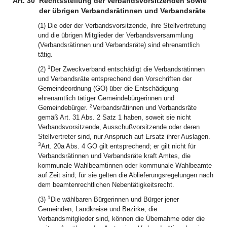
Art. 30
Rechtsstellung der Verbandsvorsitzenden sowie
der übrigen Verbandsrätinnen und Verbandsräte
(1) Die oder der Verbandsvorsitzende, ihre Stellvertretung
und die übrigen Mitglieder der Verbandsversammlung
(Verbandsrätinnen und Verbandsräte) sind ehrenamtlich
tätig.
1
(2)
Der Zweckverband entschädigt die Verbandsrätinnen
und Verbandsräte entsprechend den Vorschriften der
Gemeindeordnung (GO) über die Entschädigung
ehrenamtlich tätiger Gemeindebürgerinnen und
2
Gemeindebürger.
Verbandsrätinnen und Verbandsräte
gemäß Art. 31 Abs. 2 Satz 1 haben, soweit sie nicht
Verbandsvorsitzende, Ausschußvorsitzende oder deren
Stellvertreter sind, nur Anspruch auf Ersatz ihrer Auslagen.
3
Art. 20a Abs. 4 GO gilt entsprechend; er gilt nicht für
Verbandsrätinnen und Verbandsräte kraft Amtes, die
kommunale Wahlbeamtinnen oder kommunale Wahlbeamte
auf Zeit sind; für sie gelten die Ablieferungsregelungen nach
dem beamtenrechtlichen Nebentätigkeitsrecht.
1
(3)
Die wählbaren Bürgerinnen und Bürger jener
Gemeinden, Landkreise und Bezirke, die
Verbandsmitglieder sind, können die Übernahme oder die