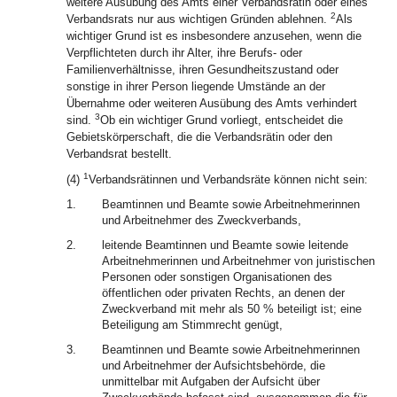
weitere Ausübung des Amts einer Verbandsrätin oder eines
2
Verbandsrats nur aus wichtigen Gründen ablehnen.
Als
wichtiger Grund ist es insbesondere anzusehen, wenn die
Verpflichteten durch ihr Alter, ihre Berufs- oder
Familienverhältnisse, ihren Gesundheitszustand oder
sonstige in ihrer Person liegende Umstände an der
Übernahme oder weiteren Ausübung des Amts verhindert
3
sind.
Ob ein wichtiger Grund vorliegt, entscheidet die
Gebietskörperschaft, die die Verbandsrätin oder den
Verbandsrat bestellt.
1
(4)
Verbandsrätinnen und Verbandsräte können nicht sein:
1.
Beamtinnen und Beamte sowie Arbeitnehmerinnen
und Arbeitnehmer des Zweckverbands,
2.
leitende Beamtinnen und Beamte sowie leitende
Arbeitnehmerinnen und Arbeitnehmer von juristischen
Personen oder sonstigen Organisationen des
öffentlichen oder privaten Rechts, an denen der
Zweckverband mit mehr als 50 % beteiligt ist; eine
Beteiligung am Stimmrecht genügt,
3.
Beamtinnen und Beamte sowie Arbeitnehmerinnen
und Arbeitnehmer der Aufsichtsbehörde, die
unmittelbar mit Aufgaben der Aufsicht über