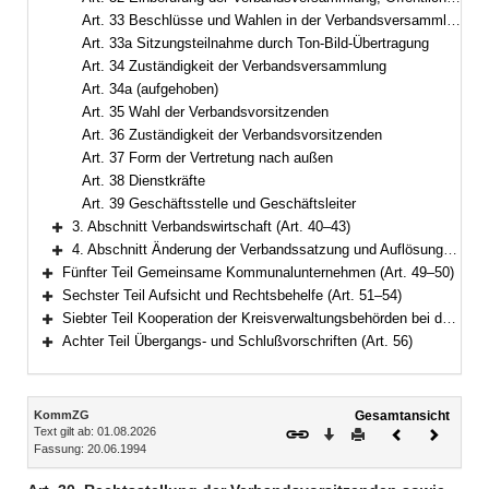
Art. 33 Beschlüsse und Wahlen in der Verbandsversammlung
Art. 33a Sitzungsteilnahme durch Ton-Bild-Übertragung
Art. 34 Zuständigkeit der Verbandsversammlung
Art. 34a (aufgehoben)
Art. 35 Wahl der Verbandsvorsitzenden
Art. 36 Zuständigkeit der Verbandsvorsitzenden
Art. 37 Form der Vertretung nach außen
Art. 38 Dienstkräfte
Art. 39 Geschäftsstelle und Geschäftsleiter
3. Abschnitt Verbandswirtschaft (Art. 40–43)
Bereich erweitern
4. Abschnitt Änderung der Verbandssatzung und Auflösung (Art. 44–48)
Bereich erweitern
Fünfter Teil Gemeinsame Kommunalunternehmen (Art. 49–50)
Bereich erweitern
Sechster Teil Aufsicht und Rechtsbehelfe (Art. 51–54)
Bereich erweitern
Siebter Teil Kooperation der Kreisverwaltungsbehörden bei der Wahrnehmung staatlicher Aufgaben (Art. 55)
Bereich erweitern
Achter Teil Übergangs- und Schlußvorschriften (Art. 56)
Bereich erweitern
Inhalt
KommZG
Gesamtansicht
Text gilt ab: 01.08.2026
Download
Drucken
Vorheriges
Nächste
Fassung: 20.06.1994
Dokument
Dokume