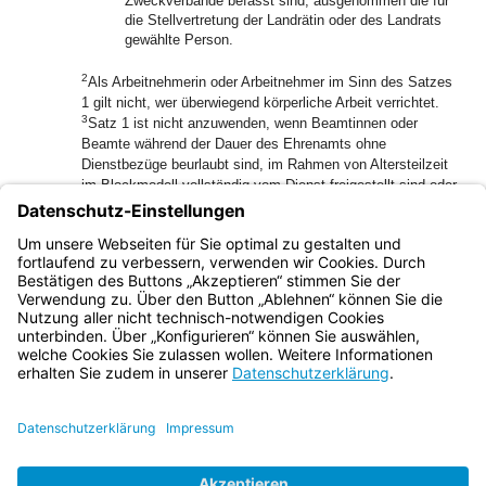
Zweckverbände befasst sind, ausgenommen die für
die Stellvertretung der Landrätin oder des Landrats
gewählte Person.
2
Als Arbeitnehmerin oder Arbeitnehmer im Sinn des Satzes
1 gilt nicht, wer überwiegend körperliche Arbeit verrichtet.
3
Satz 1 ist nicht anzuwenden, wenn Beamtinnen oder
Beamte während der Dauer des Ehrenamts ohne
Dienstbezüge beurlaubt sind, im Rahmen von Altersteilzeit
im Blockmodell vollständig vom Dienst freigestellt sind oder
wenn ihre Rechte und Pflichten aus dem Dienstverhältnis
wegen der Wahl in eine gesetzgebende Körperschaft ruhen;
das gilt für Arbeitnehmerinnen und Arbeitnehmer
entsprechend.
Bayern.de
BayernPortal
Datenschutz
Impressum
Barrierefreiheit