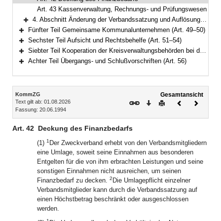
Art. 43 Kassenverwaltung, Rechnungs- und Prüfungswesen
4. Abschnitt Änderung der Verbandssatzung und Auflösung (Art. 44–48)
Bereich erweitern
Fünfter Teil Gemeinsame Kommunalunternehmen (Art. 49–50)
Bereich erweitern
Sechster Teil Aufsicht und Rechtsbehelfe (Art. 51–54)
Bereich erweitern
Siebter Teil Kooperation der Kreisverwaltungsbehörden bei der Wahrnehmung staatlicher Aufgaben (Art. 55)
Bereich erweitern
Achter Teil Übergangs- und Schlußvorschriften (Art. 56)
Bereich erweitern
Inhalt
KommZG
Gesamtansicht
Text gilt ab: 01.08.2026
Download
Drucken
Vorheriges
Nächste
Fassung: 20.06.1994
Dokument
Dokume
Art. 42
Deckung des Finanzbedarfs
1
(1)
Der Zweckverband erhebt von den Verbandsmitgliedern
eine Umlage, soweit seine Einnahmen aus besonderen
Entgelten für die von ihm erbrachten Leistungen und seine
sonstigen Einnahmen nicht ausreichen, um seinen
2
Finanzbedarf zu decken.
Die Umlagepflicht einzelner
Verbandsmitglieder kann durch die Verbandssatzung auf
einen Höchstbetrag beschränkt oder ausgeschlossen
werden.
1