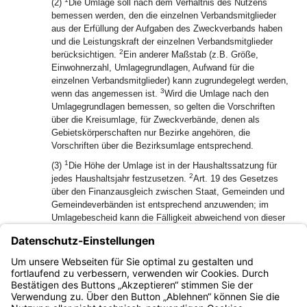
(2)
Die Umlage soll nach dem Verhältnis des Nutzens
bemessen werden, den die einzelnen Verbandsmitglieder
aus der Erfüllung der Aufgaben des Zweckverbands haben
und die Leistungskraft der einzelnen Verbandsmitglieder
2
berücksichtigen.
Ein anderer Maßstab (z.B. Größe,
Einwohnerzahl, Umlagegrundlagen, Aufwand für die
einzelnen Verbandsmitglieder) kann zugrundegelegt werden,
3
wenn das angemessen ist.
Wird die Umlage nach den
Umlagegrundlagen bemessen, so gelten die Vorschriften
über die Kreisumlage, für Zweckverbände, denen als
Gebietskörperschaften nur Bezirke angehören, die
Vorschriften über die Bezirksumlage entsprechend.
1
(3)
Die Höhe der Umlage ist in der Haushaltssatzung für
2
jedes Haushaltsjahr festzusetzen.
Art. 19 des Gesetzes
über den Finanzausgleich zwischen Staat, Gemeinden und
Gemeindeverbänden ist entsprechend anzuwenden; im
Umlagebescheid kann die Fälligkeit abweichend von dieser
Vorschrift bestimmt werden.
(4) Auf die Erhebung von Kommunalabgaben sind die
Vorschriften des Kommunalabgabenrechts entsprechend
anzuwenden; Art. 1 Abs. 4 Satz 2 bleibt unberührt.