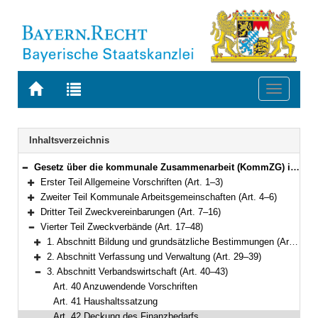
Zur
Zur
Toggle
Startseite
Trefferliste
navigati
von
der
BAYERN.RECHT
letzten
Navigation
Inhaltsverzeichnis
Suche
Gesetz über die kommunale Zusammenarbeit (KommZG) in der Fassung der Bekanntmachung vom 20. Juni 1994 (GVBl. S. 555; 1995 S. 98) BayRS 2020-6-1-I (Art. 1–56)
Bereich reduzieren
Erster Teil Allgemeine Vorschriften (Art. 1–3)
Bereich erweitern
Zweiter Teil Kommunale Arbeitsgemeinschaften (Art. 4–6)
Bereich erweitern
Dritter Teil Zweckvereinbarungen (Art. 7–16)
Bereich erweitern
Vierter Teil Zweckverbände (Art. 17–48)
Bereich reduzieren
1. Abschnitt Bildung und grundsätzliche Bestimmungen (Art. 17–28)
Bereich erweitern
2. Abschnitt Verfassung und Verwaltung (Art. 29–39)
Bereich erweitern
3. Abschnitt Verbandswirtschaft (Art. 40–43)
Bereich reduzieren
Art. 40 Anzuwendende Vorschriften
Art. 41 Haushaltssatzung
Art. 42 Deckung des Finanzbedarfs