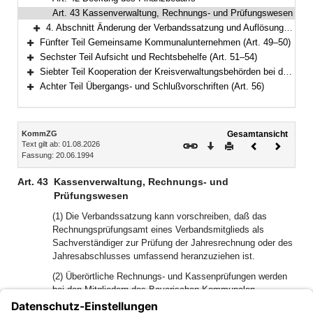
Art. 43 Kassenverwaltung, Rechnungs- und Prüfungswesen
4. Abschnitt Änderung der Verbandssatzung und Auflösung (Art. 44–48)
Bereich erweitern
Fünfter Teil Gemeinsame Kommunalunternehmen (Art. 49–50)
Bereich erweitern
Sechster Teil Aufsicht und Rechtsbehelfe (Art. 51–54)
Bereich erweitern
Siebter Teil Kooperation der Kreisverwaltungsbehörden bei der Wahrnehmung staatlicher Aufgaben (Art. 55)
Bereich erweitern
Achter Teil Übergangs- und Schlußvorschriften (Art. 56)
Bereich erweitern
Inhalt
KommZG
Gesamtansicht
Text gilt ab: 01.08.2026
Download
Drucken
Vorheriges
Nächste
Fassung: 20.06.1994
Dokument
Dokume
Art. 43
Kassenverwaltung, Rechnungs- und
Prüfungswesen
(1) Die Verbandssatzung kann vorschreiben, daß das
Rechnungsprüfungsamt eines Verbandsmitglieds als
Sachverständiger zur Prüfung der Jahresrechnung oder des
Jahresabschlusses umfassend heranzuziehen ist.
(2) Überörtliche Rechnungs- und Kassenprüfungen werden
bei den Mitgliedern des Bayerischen Kommunalen
Prüfungsverbands durch diesen Verband, bei den übrigen