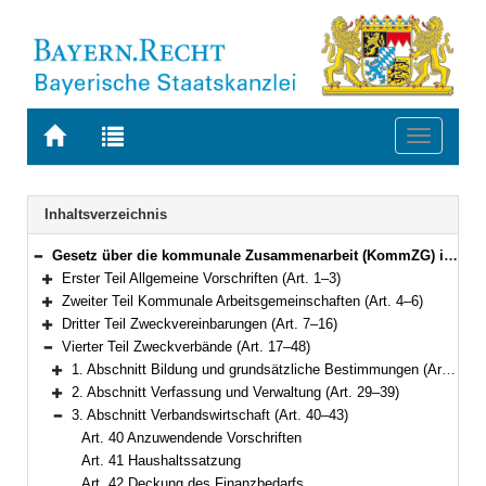
Zur
Zur
Toggle
Startseite
Trefferliste
navigati
von
der
BAYERN.RECHT
letzten
Navigation
Inhaltsverzeichnis
Suche
Gesetz über die kommunale Zusammenarbeit (KommZG) in der Fassung der Bekanntmachung vom 20. Juni 1994 (GVBl. S. 555; 1995 S. 98) BayRS 2020-6-1-I (Art. 1–56)
Bereich reduzieren
Erster Teil Allgemeine Vorschriften (Art. 1–3)
Bereich erweitern
Zweiter Teil Kommunale Arbeitsgemeinschaften (Art. 4–6)
Bereich erweitern
Dritter Teil Zweckvereinbarungen (Art. 7–16)
Bereich erweitern
Vierter Teil Zweckverbände (Art. 17–48)
Bereich reduzieren
1. Abschnitt Bildung und grundsätzliche Bestimmungen (Art. 17–28)
Bereich erweitern
2. Abschnitt Verfassung und Verwaltung (Art. 29–39)
Bereich erweitern
3. Abschnitt Verbandswirtschaft (Art. 40–43)
Bereich reduzieren
Art. 40 Anzuwendende Vorschriften
Art. 41 Haushaltssatzung
Art. 42 Deckung des Finanzbedarfs