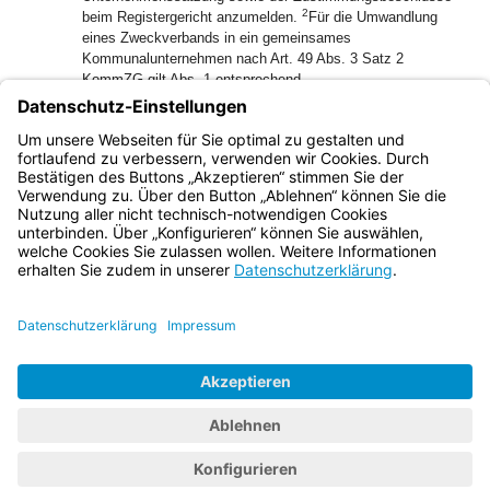
2
beim Registergericht anzumelden.
Für die Umwandlung
eines Zweckverbands in ein gemeinsames
Kommunalunternehmen nach Art. 49 Abs. 3 Satz 2
KommZG gilt Abs. 1 entsprechend.
(4) Für Änderungen gilt § 34 HGB entsprechend.
(5) Die Vorschrift des § 22 Umwandlungsgesetz (UmwG) ist
nicht entsprechend anwendbar.
Bayern.de
BayernPortal
Datenschutz
Impressum
Barrierefreiheit
Hilfe
Kontakt
Kontrastwechsel
Schriftgröße