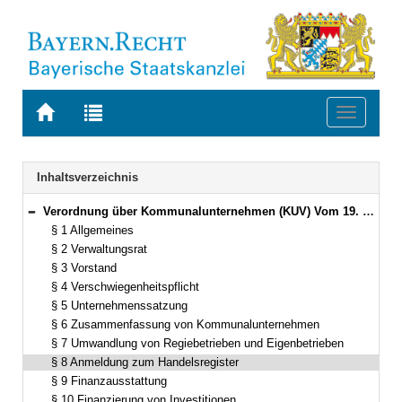
Zur
Zur
Toggle
Startseite
Trefferliste
navigati
von
der
BAYERN.RECHT
letzten
Navigation
Inhaltsverzeichnis
Suche
Verordnung über Kommunalunternehmen (KUV) Vom 19. März 1998 (GVBl. S. 220) BayRS 2023-15-I (§§ 1–31)
Bereich reduzieren
§ 1 Allgemeines
§ 2 Verwaltungsrat
§ 3 Vorstand
§ 4 Verschwiegenheitspflicht
§ 5 Unternehmenssatzung
§ 6 Zusammenfassung von Kommunalunternehmen
§ 7 Umwandlung von Regiebetrieben und Eigenbetrieben
§ 8 Anmeldung zum Handelsregister
§ 9 Finanzausstattung
§ 10 Finanzierung von Investitionen