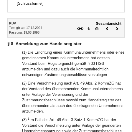
[Schlussformel]
Inhalt
KUV
Gesamtansicht
Text gilt ab: 17.12.2024
Download
Drucken
Vorheriges
Nächste
Fassung: 19.03.1998
Dokument
Dokume
§ 8
Anmeldung zum Handelsregister
(1) Die Errichtung eines Kommunalunternehmens oder eines
gemeinsamen Kommunalunternehmens hat dessen
Vorstand beim Registergericht gemäß § 33 HGB
anzumelden und dazu auch die kommunalrechtlich
notwendigen Zustimmungsbeschlüsse vorzulegen.
(2) Eine Verschmelzung nach Art. 49 Abs. 2 KommZG hat
der Vorstand des übernehmenden Kommunalunternehmens
unter Vorlage der Vereinbarung und der
Zustimmungsbeschlüsse sowohl zum Handelsregister des
übernehmenden als auch des übertragenden Unternehmens
anzumelden.
1
(3)
Im Fall des Art. 49 Abs. 3 Satz 1 KommZG hat der
Vorstand die Verschmelzung unter Vorlage der geänderten
Unternehmenssatzung sowie der Zustimmungsbeschlüsse