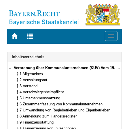
Zur
Zur
Toggle
Startseite
Trefferliste
navigati
von
der
BAYERN.RECHT
letzten
Navigation
Inhaltsverzeichnis
Suche
Verordnung über Kommunalunternehmen (KUV) Vom 19. März 1998 (GVBl. S. 220) BayRS 2023-15-I (§§ 1–31)
Bereich reduzieren
§ 1 Allgemeines
§ 2 Verwaltungsrat
§ 3 Vorstand
§ 4 Verschwiegenheitspflicht
§ 5 Unternehmenssatzung
§ 6 Zusammenfassung von Kommunalunternehmen
§ 7 Umwandlung von Regiebetrieben und Eigenbetrieben
§ 8 Anmeldung zum Handelsregister
§ 9 Finanzausstattung
§ 10 Finanzierung von Investitionen