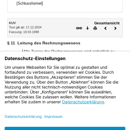
[Schlussformel]
Inhalt
KUV
Gesamtansicht
Text gilt ab: 17.12.2024
Download
Drucken
Vorheriges
Nächste
Fassung: 19.03.1998
Dokument
Dokume
§ 11
Leitung des Rechnungswesens
1
Alle Zweige des Rechnungswesens sind einheitlich zu
2
leiten.
Hat das Kommunalunternehmen ein
Vorstandsmitglied, das für die kaufmännischen
Angelegenheiten zuständig ist, so ist dieses für das
Rechnungswesen verantwortlich.
Bayern.de
BayernPortal
Datenschutz
Impressum
Barrierefreiheit