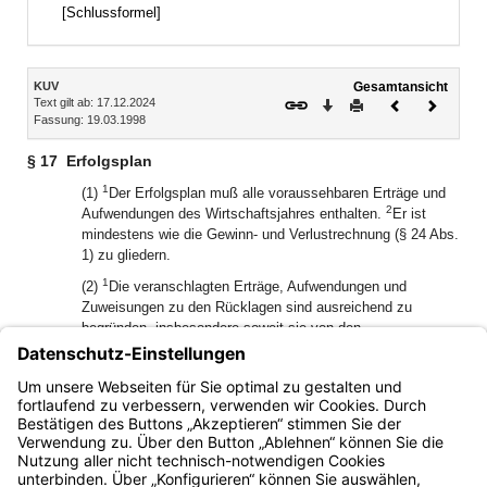
[Schlussformel]
Inhalt
KUV
Gesamtansicht
Text gilt ab: 17.12.2024
Download
Drucken
Vorheriges
Nächste
Fassung: 19.03.1998
Dokument
Dokume
§ 17
Erfolgsplan
1
(1)
Der Erfolgsplan muß alle voraussehbaren Erträge und
2
Aufwendungen des Wirtschaftsjahres enthalten.
Er ist
mindestens wie die Gewinn- und Verlustrechnung (§ 24 Abs.
1) zu gliedern.
1
(2)
Die veranschlagten Erträge, Aufwendungen und
Zuweisungen zu den Rücklagen sind ausreichend zu
begründen, insbesondere soweit sie von den
2
Vorjahreszahlen erheblich abweichen.
Zum Vergleich sind
die Zahlen des Erfolgsplans des laufenden Jahres und die
abgerundeten Zahlen der Gewinn- und Verlustrechnung des
Vorjahres danebenzustellen.
Bayern.de