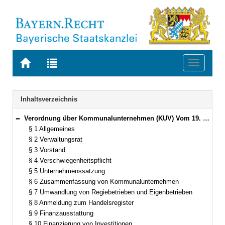
Zur
Zur
Toggle
Startseite
Trefferliste
navigati
von
der
BAYERN.RECHT
letzten
Navigation
Inhaltsverzeichnis
Suche
Verordnung über Kommunalunternehmen (KUV) Vom 19. März 1998 (GVBl. S. 220) BayRS 2023-15-I (§§ 1–31)
Bereich reduzieren
§ 1 Allgemeines
§ 2 Verwaltungsrat
§ 3 Vorstand
§ 4 Verschwiegenheitspflicht
§ 5 Unternehmenssatzung
§ 6 Zusammenfassung von Kommunalunternehmen
§ 7 Umwandlung von Regiebetrieben und Eigenbetrieben
§ 8 Anmeldung zum Handelsregister
§ 9 Finanzausstattung
§ 10 Finanzierung von Investitionen