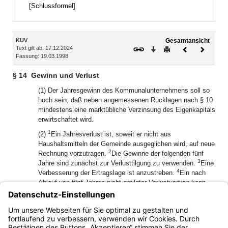
[Schlussformel]
Inhalt
KUV
Gesamtansicht
Text gilt ab: 17.12.2024
Download
Drucken
Vorheriges
Nächste
Fassung: 19.03.1998
Dokument
Dokume
§ 14
Gewinn und Verlust
(1) Der Jahresgewinn des Kommunalunternehmens soll so
hoch sein, daß neben angemessenen Rücklagen nach § 10
mindestens eine marktübliche Verzinsung des Eigenkapitals
erwirtschaftet wird.
1
(2)
Ein Jahresverlust ist, soweit er nicht aus
Haushaltsmitteln der Gemeinde ausgeglichen wird, auf neue
2
Rechnung vorzutragen.
Die Gewinne der folgenden fünf
3
Jahre sind zunächst zur Verlusttilgung zu verwenden.
Eine
4
Verbesserung der Ertragslage ist anzustreben.
Ein nach
Ablauf von fünf Jahren nicht getilgter Verlustvortrag kann
durch Abbuchung von den Rücklagen ausgeglichen werden,
wenn das die Eigenkapitalausstattung zuläßt; ist das nicht
möglich, so ist der Verlust aus Haushaltsmitteln der
Gemeinde auszugleichen.