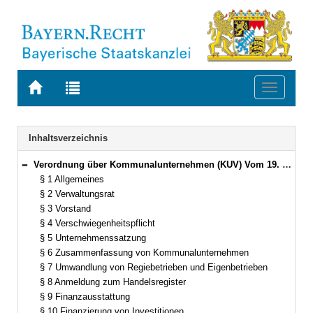
Zur
Zur
Toggle
Startseite
Trefferliste
navigati
von
der
BAYERN.RECHT
letzten
Navigation
Inhaltsverzeichnis
Suche
Verordnung über Kommunalunternehmen (KUV) Vom 19. März 1998 (GVBl. S. 220) BayRS 2023-15-I (§§ 1–31)
Bereich reduzieren
§ 1 Allgemeines
§ 2 Verwaltungsrat
§ 3 Vorstand
§ 4 Verschwiegenheitspflicht
§ 5 Unternehmenssatzung
§ 6 Zusammenfassung von Kommunalunternehmen
§ 7 Umwandlung von Regiebetrieben und Eigenbetrieben
§ 8 Anmeldung zum Handelsregister
§ 9 Finanzausstattung
§ 10 Finanzierung von Investitionen