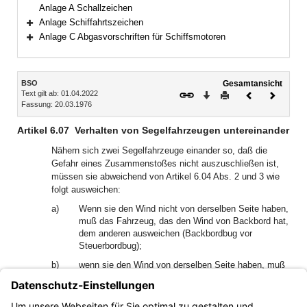
Bereich erweitern
Anlage A Schallzeichen
Anlage Schiffahrtszeichen
Bereich erweitern
Anlage C Abgasvorschriften für Schiffsmotoren
Bereich erweitern
Inhalt
BSO
Gesamtansicht
Text gilt ab: 01.04.2022
Download
Drucken
Vorheriges
Nächste
Fassung: 20.03.1976
Dokument
Dokume
Artikel 6.07
Verhalten von Segelfahrzeugen untereinander
Nähern sich zwei Segelfahrzeuge einander so, daß die
Gefahr eines Zusammenstoßes nicht auszuschließen ist,
müssen sie abweichend von Artikel 6.04 Abs. 2 und 3 wie
folgt ausweichen:
a)
Wenn sie den Wind nicht von derselben Seite haben,
muß das Fahrzeug, das den Wind von Backbord hat,
dem anderen ausweichen (Backbordbug vor
Steuerbordbug);
b)
wenn sie den Wind von derselben Seite haben, muß
das luvseitige dem leeseitigen ausweichen; dabei ist
Luvseite die Seite, von der der Wind kommt,
Leeseite die Seite, auf der sich das Großsegel