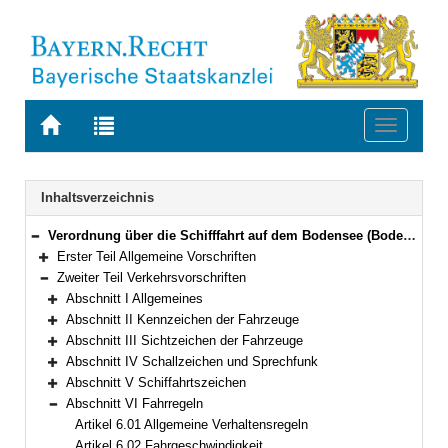
Zur
Zur
Toggle
Startseite
Trefferliste
navigati
von
der
BAYERN.RECHT
letzten
Navigation
Inhaltsverzeichnis
Suche
Verordnung über die Schifffahrt auf dem Bodensee (Bodensee-Schifffahrts-Ordnung – BSO) Vom 20. März 1976 (GVBl. S. 55)
Bereich reduzieren
Erster Teil Allgemeine Vorschriften
Bereich erweitern
Zweiter Teil Verkehrsvorschriften
Bereich reduzieren
Abschnitt I Allgemeines
Bereich erweitern
Abschnitt II Kennzeichen der Fahrzeuge
Bereich erweitern
Abschnitt III Sichtzeichen der Fahrzeuge
Bereich erweitern
Abschnitt IV Schallzeichen und Sprechfunk
Bereich erweitern
Abschnitt V Schiffahrtszeichen
Bereich erweitern
Abschnitt VI Fahrregeln
Bereich reduzieren
Artikel 6.01 Allgemeine Verhaltensregeln
Artikel 6.02 Fahrgeschwindigkeit