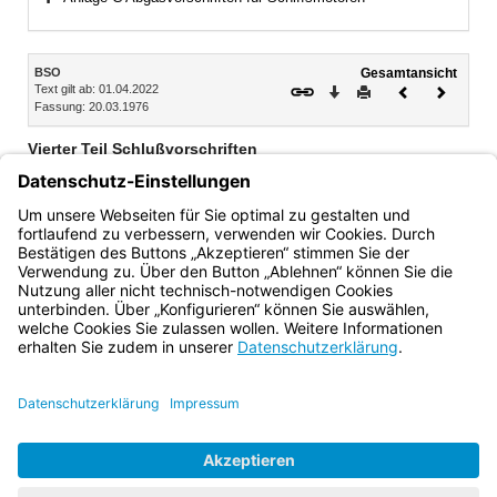
Bereich erweitern
Inhalt
BSO
Gesamtansicht
Text gilt ab: 01.04.2022
Download
Drucken
Vorheriges
Nächste
Fassung: 20.03.1976
Dokument
Dokume
Vierter Teil Schlußvorschriften
Artikel 16.01 Sonderrechte
Artikel 16.02 Ausnahmen
Artikel 16.03 Übergangsvorschriften
Bayern.de
BayernPortal
Datenschutz
Impressum
Barrierefreiheit
Hilfe