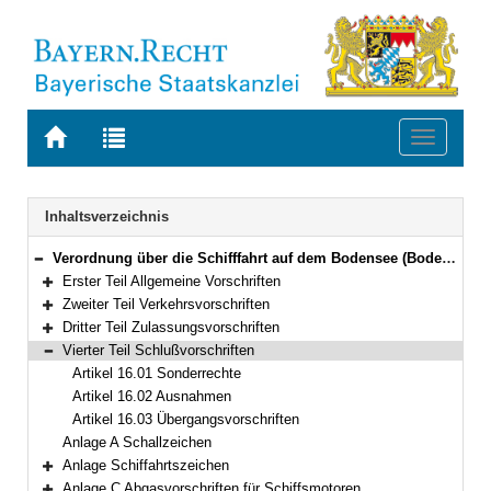
Zur
Zur
Toggle
Startseite
Trefferliste
navigati
von
der
BAYERN.RECHT
letzten
Navigation
Inhaltsverzeichnis
Suche
Verordnung über die Schifffahrt auf dem Bodensee (Bodensee-Schifffahrts-Ordnung – BSO) Vom 20. März 1976 (GVBl. S. 55)
Bereich reduzieren
Erster Teil Allgemeine Vorschriften
Bereich erweitern
Zweiter Teil Verkehrsvorschriften
Bereich erweitern
Dritter Teil Zulassungsvorschriften
Bereich erweitern
Vierter Teil Schlußvorschriften
Bereich reduzieren
Artikel 16.01 Sonderrechte
Artikel 16.02 Ausnahmen
Artikel 16.03 Übergangsvorschriften
Anlage A Schallzeichen
Anlage Schiffahrtszeichen
Bereich erweitern
Anlage C Abgasvorschriften für Schiffsmotoren