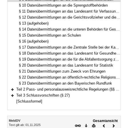
§ 10 Datenübermittlungen an die Sprengstoffbehörden
§ 11 Datenübermittlungen an das Landesamt für Verfassungsschutz
§ 12 Datenübermittlungen an die Gerichtsvollzieher und die Vollstreckungsstellen der Finanzbehörden
§ 13 (aufgehoben)
§ 14 Datenübermittlungen an die unteren Behörden für Gesundheit, Veterinärwesen, Ernährung und Verbraucherschutz
§ 15 Datenübermittlungen an Schulen
§ 16 (aufgehoben)
§ 17 Datenübermittlungen an die Zentrale Stelle bei der Kassenärztlichen Vereinigung in Bayern
§ 18 Datenübermittlungen an das Landesamt für Gesundheit und Lebensmittelsicherheit
§ 19 Datenübermittlungen an die für die Abfallentsorgung zuständigen Behörden
§ 20 Datenübermittlungen an das Landesamt für Statistik
§ 21 Datenübermittlungen zum Zweck von Ehrungen
§ 22 Datenübermittlungen an öffentlich-rechtliche Religionsgesellschaften
§ 23 Datenübermittlungen an den Bayerischen Rundfunk
Teil 2 Pass- und personalausweisrechtliche Regelungen (§§ 24–26)
Bereich erweitern
Teil 3 Schlussvorschriften (§ 27)
Bereich erweitern
[Schlussformel]
Inhalt
MeldDV
Gesamtansicht
Text gilt ab: 01.11.2025
Download
Drucken
Vorheriges
Nächste