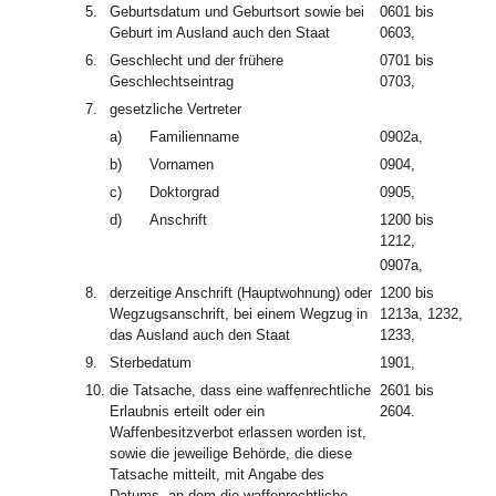
5.
Geburtsdatum und Geburtsort sowie bei
0601 bis
Geburt im Ausland auch den Staat
0603,
6.
Geschlecht und der frühere
0701 bis
Geschlechtseintrag
0703,
7.
gesetzliche Vertreter
a)
Familienname
0902a,
b)
Vornamen
0904,
c)
Doktorgrad
0905,
d)
Anschrift
1200 bis
1212,
0907a,
8.
derzeitige Anschrift (Hauptwohnung) oder
1200 bis
Wegzugsanschrift, bei einem Wegzug in
1213a, 1232,
das Ausland auch den Staat
1233,
9.
Sterbedatum
1901,
10.
die Tatsache, dass eine waffenrechtliche
2601 bis
Erlaubnis erteilt oder ein
2604.
Waffenbesitzverbot erlassen worden ist,
sowie die jeweilige Behörde, die diese
Tatsache mitteilt, mit Angabe des
Datums, an dem die waffenrechtliche