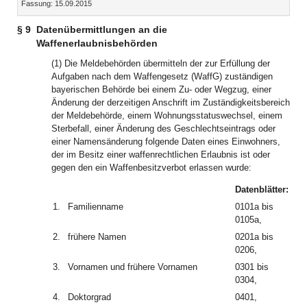
Fassung: 15.09.2015
Dokument
Dokume
§ 9
Datenübermittlungen an die
Waffenerlaubnisbehörden
(1) Die Meldebehörden übermitteln der zur Erfüllung der
Aufgaben nach dem Waffengesetz (WaffG) zuständigen
bayerischen Behörde bei einem Zu- oder Wegzug, einer
Änderung der derzeitigen Anschrift im Zuständigkeitsbereich
der Meldebehörde, einem Wohnungsstatuswechsel, einem
Sterbefall, einer Änderung des Geschlechtseintrags oder
einer Namensänderung folgende Daten eines Einwohners,
der im Besitz einer waffenrechtlichen Erlaubnis ist oder
gegen den ein Waffenbesitzverbot erlassen wurde:
Datenblätter:
1.
Familienname
0101a bis
0105a,
2.
frühere Namen
0201a bis
0206,
3.
Vornamen und frühere Vornamen
0301 bis
0304,
4.
Doktorgrad
0401,