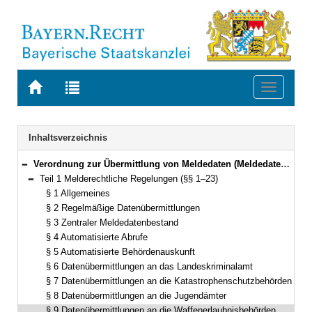
Zur
Zur
Toggle
Startseite
Trefferliste
navigati
von
der
BAYERN.RECHT
letzten
Navigation
Inhaltsverzeichnis
Suche
Verordnung zur Übermittlung von Meldedaten (Meldedatenverordnung – MeldDV) Vom 15. September 2015 (GVBl. S. 357) BayRS 210-3-2-I (§§ 1–27)
Bereich reduzieren
Teil 1 Melderechtliche Regelungen (§§ 1–23)
Bereich reduzieren
§ 1 Allgemeines
§ 2 Regelmäßige Datenübermittlungen
§ 3 Zentraler Meldedatenbestand
§ 4 Automatisierte Abrufe
§ 5 Automatisierte Behördenauskunft
§ 6 Datenübermittlungen an das Landeskriminalamt
§ 7 Datenübermittlungen an die Katastrophenschutzbehörden
§ 8 Datenübermittlungen an die Jugendämter
§ 9 Datenübermittlungen an die Waffenerlaubnisbehörden