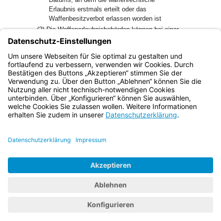
Erlaubnis erstmals erteilt oder das
Waffenbesitzverbot erlassen worden ist
(2) Die Waffenerlaubnisbehörden können bei einer
Personensuche über den in § 5 Abs. 1 Nr. 1 genannten
Datenumfang hinaus die in Abs. 1 Nr. 10 genannten Daten
aus dem nach Art. 7 Abs. 1 BayGMPP geschaffenen
zentralen Meldedatenbestand automatisiert abrufen.
Bayern.de
BayernPortal
Datenschutz
Impressum
Barrierefreiheit
Hilfe
Kontakt
Kontrastwechsel
Schriftgröße