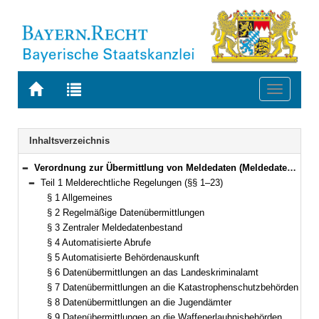
Zur
Zur
Toggle
Startseite
Trefferliste
navigati
von
der
BAYERN.RECHT
letzten
Navigation
Inhaltsverzeichnis
Suche
Verordnung zur Übermittlung von Meldedaten (Meldedatenverordnung – MeldDV) Vom 15. September 2015 (GVBl. S. 357) BayRS 210-3-2-I (§§ 1–27)
Bereich reduzieren
Teil 1 Melderechtliche Regelungen (§§ 1–23)
Bereich reduzieren
§ 1 Allgemeines
§ 2 Regelmäßige Datenübermittlungen
§ 3 Zentraler Meldedatenbestand
§ 4 Automatisierte Abrufe
§ 5 Automatisierte Behördenauskunft
§ 6 Datenübermittlungen an das Landeskriminalamt
§ 7 Datenübermittlungen an die Katastrophenschutzbehörden
§ 8 Datenübermittlungen an die Jugendämter
§ 9 Datenübermittlungen an die Waffenerlaubnisbehörden