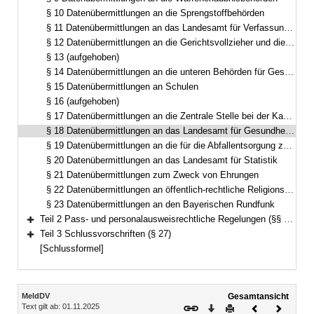
§ 10 Datenübermittlungen an die Sprengstoffbehörden
§ 11 Datenübermittlungen an das Landesamt für Verfassungsschutz
§ 12 Datenübermittlungen an die Gerichtsvollzieher und die Vollstreckungsstellen der Finanzbehörden
§ 13 (aufgehoben)
§ 14 Datenübermittlungen an die unteren Behörden für Gesundheit, Veterinärwesen, Ernährung und Verbraucherschutz
§ 15 Datenübermittlungen an Schulen
§ 16 (aufgehoben)
§ 17 Datenübermittlungen an die Zentrale Stelle bei der Kassenärztlichen Vereinigung in Bayern
§ 18 Datenübermittlungen an das Landesamt für Gesundheit und Lebensmittelsicherheit
§ 19 Datenübermittlungen an die für die Abfallentsorgung zuständigen Behörden
§ 20 Datenübermittlungen an das Landesamt für Statistik
§ 21 Datenübermittlungen zum Zweck von Ehrungen
§ 22 Datenübermittlungen an öffentlich-rechtliche Religionsgesellschaften
§ 23 Datenübermittlungen an den Bayerischen Rundfunk
Teil 2 Pass- und personalausweisrechtliche Regelungen (§§ 24–26)
Bereich erweitern
Teil 3 Schlussvorschriften (§ 27)
Bereich erweitern
[Schlussformel]
Inhalt
MeldDV
Gesamtansicht
Text gilt ab: 01.11.2025
Download
Drucken
Vorheriges
Nächste