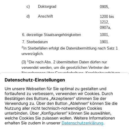
c)
Doktorgrad
0905,
d)
Anschrift
1200 bis
1212,
0907a,
6.
derzeitige Staatsangehörigkeiten
1001,
7.
Sterbedatum
1901.
2
In Sterbefällen erfolgt die Datenübermittlung nach Satz 1
unverzüglich.
1
(3)
Die nach Abs. 2 übermittelten Daten dürfen nur
verwendet werden, um die gesetzlichen Vertreter der
Neugeborenen über Gesunderhaltung, Krankheitsverhütung,
insbesondere über Vorsorgeuntersuchungen für Kinder,
2
aufzuklären und zu beraten.
Die Daten sind nach
Aufgabenerfüllung unverzüglich, spätestens innerhalb von
zwölf Wochen nach der Datenübermittlung, zu löschen.
Bayern.de
BayernPortal