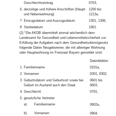
Geschlechtseintrag
0703,
6.
derzeitige und frühere Anschriften (Haupt-
1200 bis
und Nebenwohnung)
1213a,
7
Einzugsdatum und Auszugsdatum
1301, 1306,
8
Sterbedatum
1901.
1
(2)
Die AKDB übermittelt einmal wöchentlich dem
Landesamt für Gesundheit und Lebensmittelsicherheit zur
Erfüllung der Aufgaben nach dem Gesundheitsdienstgesetz
folgende Daten Neugeborener, die mit alleiniger Wohnung
oder Hauptwohnung im Freistaat Bayern gemeldet sind:
Datenblätter:
1.
Familienname
0101a,
2.
Vornamen
0301, 0302,
3.
Geburtsdatum und Geburtsort sowie bei
0601 bis
Geburt im Ausland auch den Staat
0603,
4.
Geschlecht
0701,
5.
gesetzliche Vertreter
a)
Familienname
0902a,
b)
Vornamen
0904,