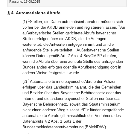
Fassung: 15.09.2015
Dokument
Dokume
§ 4
Automatisierte Abrufe
1
(1)
Stellen, die Daten automatisiert abrufen, müssen sich
2
vorher bei der AKDB anmelden und registrieren lassen.
An
außerbayerische Stellen gerichtete Abrufe bayerischer
Stellen erfolgen über die AKDB, die die Anfragen
weiterleitet, die Antworten entgegennimmt und an die
3
anfragende Stelle weiterleitet.
Außerbayerische Stellen
können Daten gemäß Art. 7 Abs. 4 BayGMPP abrufen,
wenn die Abrufe über eine zentrale Stelle des anfragenden
Bundeslandes erfolgen oder die Abrufberechtigung dort in
anderer Weise festgestellt wurde.
1
(2)
Automatisierte innerbayerische Abrufe der Polizei
erfolgen über das Landeskriminalamt, die der Gemeinden
und Bezirke über das Bayerische Behördennetz oder das
Internet und die anderer bayerischer Stellen nur über das
Bayerische Behördennetz, soweit das Staatsministerium
2
nicht einen anderen Weg zulässt.
Für länderübergreifende
automatisierte Abrufe gilt hinsichtlich des Verfahrens des
Datenabrufs § 2 Abs. 1 Satz 1 der
Bundesmeldedatenabrufverordnung (BMeldDAV).