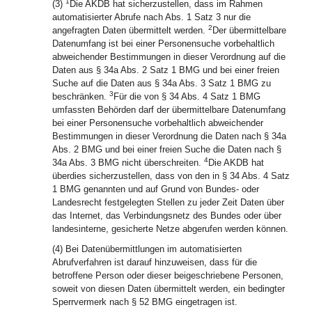
1
(3)
Die AKDB hat sicherzustellen, dass im Rahmen
automatisierter Abrufe nach Abs. 1 Satz 3 nur die
2
angefragten Daten übermittelt werden.
Der übermittelbare
Datenumfang ist bei einer Personensuche vorbehaltlich
abweichender Bestimmungen in dieser Verordnung auf die
Daten aus § 34a Abs. 2 Satz 1 BMG und bei einer freien
Suche auf die Daten aus § 34a Abs. 3 Satz 1 BMG zu
3
beschränken.
Für die von § 34 Abs. 4 Satz 1 BMG
umfassten Behörden darf der übermittelbare Datenumfang
bei einer Personensuche vorbehaltlich abweichender
Bestimmungen in dieser Verordnung die Daten nach § 34a
Abs. 2 BMG und bei einer freien Suche die Daten nach §
4
34a Abs. 3 BMG nicht überschreiten.
Die AKDB hat
überdies sicherzustellen, dass von den in § 34 Abs. 4 Satz
1 BMG genannten und auf Grund von Bundes- oder
Landesrecht festgelegten Stellen zu jeder Zeit Daten über
das Internet, das Verbindungsnetz des Bundes oder über
landesinterne, gesicherte Netze abgerufen werden können.
(4) Bei Datenübermittlungen im automatisierten
Abrufverfahren ist darauf hinzuweisen, dass für die
betroffene Person oder dieser beigeschriebene Personen,
soweit von diesen Daten übermittelt werden, ein bedingter
Sperrvermerk nach § 52 BMG eingetragen ist.