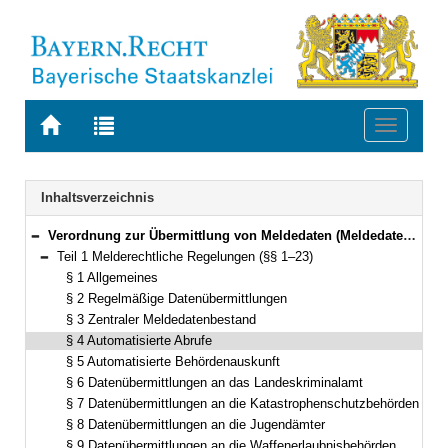
Zur
Zur
Toggle
Startseite
Trefferliste
navigati
von
der
BAYERN.RECHT
letzten
Navigation
Inhaltsverzeichnis
Suche
Verordnung zur Übermittlung von Meldedaten (Meldedatenverordnung – MeldDV) Vom 15. September 2015 (GVBl. S. 357) BayRS 210-3-2-I (§§ 1–27)
Bereich reduzieren
Teil 1 Melderechtliche Regelungen (§§ 1–23)
Bereich reduzieren
§ 1 Allgemeines
§ 2 Regelmäßige Datenübermittlungen
§ 3 Zentraler Meldedatenbestand
§ 4 Automatisierte Abrufe
§ 5 Automatisierte Behördenauskunft
§ 6 Datenübermittlungen an das Landeskriminalamt
§ 7 Datenübermittlungen an die Katastrophenschutzbehörden
§ 8 Datenübermittlungen an die Jugendämter
§ 9 Datenübermittlungen an die Waffenerlaubnisbehörden