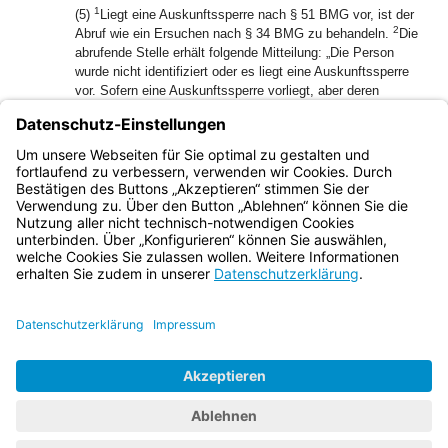
1
(5)
Liegt eine Auskunftssperre nach § 51 BMG vor, ist der
2
Abruf wie ein Ersuchen nach § 34 BMG zu behandeln.
Die
abrufende Stelle erhält folgende Mitteilung: „Die Person
wurde nicht identifiziert oder es liegt eine Auskunftssperre
vor. Sofern eine Auskunftssperre vorliegt, aber deren
Schutzzweck einer Übermittlung der Daten nicht
entgegensteht, erfolgt diese nach Abschluss der Prüfung im
manuellen Verfahren.“
(6) § 2 Abs. 6 gilt entsprechend.
Bayern.de
BayernPortal
Datenschutz
Impressum
Barrierefreiheit
Hilfe
Kontakt
Kontrastwechsel
Schriftgröße