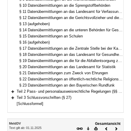
§ 10 Datenübermittlungen an die Sprengstoffbehörden
§ 11 Datenübermittlungen an das Landesamt für Verfassungsschutz
§ 12 Datenübermittlungen an die Gerichtsvollzieher und die Vollstreckungsstellen der Finanzbehörden
§ 13 (aufgehoben)
§ 14 Datenübermittlungen an die unteren Behörden für Gesundheit, Veterinärwesen, Ernährung und Verbraucherschutz
§ 15 Datenübermittlungen an Schulen
§ 16 (aufgehoben)
§ 17 Datenübermittlungen an die Zentrale Stelle bei der Kassenärztlichen Vereinigung in Bayern
§ 18 Datenübermittlungen an das Landesamt für Gesundheit und Lebensmittelsicherheit
§ 19 Datenübermittlungen an die für die Abfallentsorgung zuständigen Behörden
§ 20 Datenübermittlungen an das Landesamt für Statistik
§ 21 Datenübermittlungen zum Zweck von Ehrungen
§ 22 Datenübermittlungen an öffentlich-rechtliche Religionsgesellschaften
§ 23 Datenübermittlungen an den Bayerischen Rundfunk
Teil 2 Pass- und personalausweisrechtliche Regelungen (§§ 24–26)
Bereich erweitern
Teil 3 Schlussvorschriften (§ 27)
Bereich erweitern
[Schlussformel]
Inhalt
MeldDV
Gesamtansicht
Text gilt ab: 01.11.2025
Download
Drucken
Vorheriges
Nächste