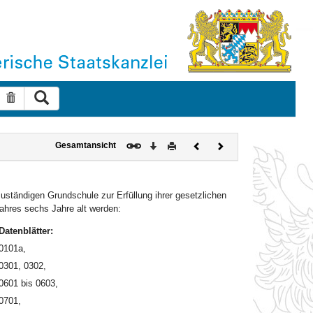
Suche ausführen
Suche zurücksetzen
Download
Drucken
Vorheriges
Nächstes
Gesamtansicht
Dokument
Dokument
ständigen Grundschule zur Erfüllung ihrer gesetzlichen
ahres sechs Jahre alt werden:
Datenblätter:
0101a,
0301, 0302,
0601 bis 0603,
0701,