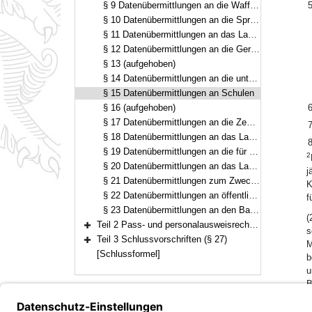
§ 9 Datenübermittlungen an die Waffenerlaubnisbehörden
5
§ 10 Datenübermittlungen an die Sprengstoffbehörden
§ 11 Datenübermittlungen an das Landesamt für Verfassungsschutz
§ 12 Datenübermittlungen an die Gerichtsvollzieher und die Vollstreckungsstellen der Finanzbehörden
§ 13 (aufgehoben)
§ 14 Datenübermittlungen an die unteren Behörden für Gesundheit, Veterinärwesen, Ernährung und Verbraucherschutz
§ 15 Datenübermittlungen an Schulen
§ 16 (aufgehoben)
6
§ 17 Datenübermittlungen an die Zentrale Stelle bei der Kassenärztlichen Vereinigung in Bayern
7
§ 18 Datenübermittlungen an das Landesamt für Gesundheit und Lebensmittelsicherheit
8
§ 19 Datenübermittlungen an die für die Abfallentsorgung zuständigen Behörden
2
§ 20 Datenübermittlungen an das Landesamt für Statistik
j
§ 21 Datenübermittlungen zum Zweck von Ehrungen
K
§ 22 Datenübermittlungen an öffentlich-rechtliche Religionsgesellschaften
f
§ 23 Datenübermittlungen an den Bayerischen Rundfunk
(
Teil 2 Pass- und personalausweisrechtliche Regelungen (§§ 24–26)
s
Bereich erweitern
Teil 3 Schlussvorschriften (§ 27)
M
Bereich erweitern
[Schlussformel]
b
u
B
S
2