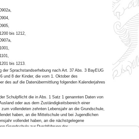
0902a,
0904,
0905,
1200 bis 1212,
0907a,
1001,
1101,
1201 bis 1213.
ng der Sprachstandserhebung nach Art. 37 Abs. 3 BayEUG
 6 und 8 der Kinder, die vom 1. Oktober des
ber des auf die Datenübermittlung folgenden Kalenderjahres
er Schulpflicht die in Abs. 1 Satz 1 genannten Daten von
Ausland oder aus dem Zuständigkeitsbereich einer
s zum vollendeten zehnten Lebensjahr an die Grundschule,
llendet haben, an die Mittelschule und bei Jugendlichen
ensjahr vollendet haben, an die nächstgelegene
gen Grundschule zur Durchführung der
1. August des auf die Datenübermittlung nach Abs. 1 Satz
er Meldebehörde eines anderen Landes zuziehen.