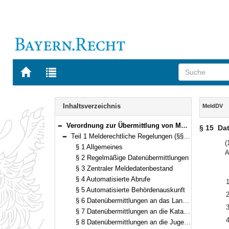
Zur
Zur
Startseite
Trefferliste
von
der
Navigation
BAYERN.RECHT
letzten
Inhalt
Inhaltsverzeichnis
MeldDV
Suche
Verordnung zur Übermittlung von Meldedaten (Meldedatenverordnung – MeldDV) Vom 15. September 2015 (GVBl. S. 357) BayRS 210-3-2-I (§§ 1–27)
§ 15
Da
Bereich reduzieren
Teil 1 Melderechtliche Regelungen (§§ 1–23)
Bereich reduzieren
(
§ 1 Allgemeines
A
§ 2 Regelmäßige Datenübermittlungen
§ 3 Zentraler Meldedatenbestand
§ 4 Automatisierte Abrufe
1
§ 5 Automatisierte Behördenauskunft
2
§ 6 Datenübermittlungen an das Landeskriminalamt
3
§ 7 Datenübermittlungen an die Katastrophenschutzbehörden
4
§ 8 Datenübermittlungen an die Jugendämter