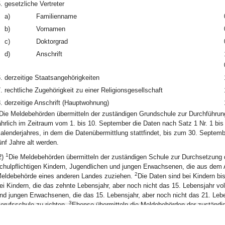
.
gesetzliche Vertreter
a)
Familienname
b)
Vornamen
c)
Doktorgrad
d)
Anschrift
.
derzeitige Staatsangehörigkeiten
.
rechtliche Zugehörigkeit zu einer Religionsgesellschaft
.
derzeitige Anschrift (Hauptwohnung)
Die Meldebehörden übermitteln der zuständigen Grundschule zur Durchführu
ährlich im Zeitraum vom 1. bis 10. September die Daten nach Satz 1 Nr. 1 bis
alenderjahres, in dem die Datenübermittlung stattfindet, bis zum 30. Septem
ünf Jahre alt werden.
1
2)
Die Meldebehörden übermitteln der zuständigen Schule zur Durchsetzung d
chulpflichtigen Kindern, Jugendlichen und jungen Erwachsenen, die aus dem 
2
eldebehörde eines anderen Landes zuziehen.
Die Daten sind bei Kindern bi
ei Kindern, die das zehnte Lebensjahr, aber noch nicht das 15. Lebensjahr vo
nd jungen Erwachsenen, die das 15. Lebensjahr, aber noch nicht das 21. Leb
3
erufsschule zu richten.
Ebenso übermitteln die Meldebehörden der zuständi
prachstandserhebung die Daten der Kinder nach Abs. 1 Satz 2, die bis zum 3
 folgenden Jahres aus dem Ausland oder aus dem Zuständigkeitsbereich ein