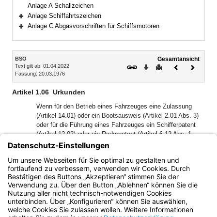
Bereich erweitern
Anlage A Schallzeichen
Anlage Schiffahrtszeichen
Bereich erweitern
Anlage C Abgasvorschriften für Schiffsmotoren
Bereich erweitern
Inhalt
BSO
Gesamtansicht
Text gilt ab: 01.04.2022
Download
Drucken
Vorheriges
Nächste
Fassung: 20.03.1976
Dokument
Dokume
Artikel 1.06
Urkunden
Wenn für den Betrieb eines Fahrzeuges eine Zulassung
(Artikel 14.01) oder ein Bootsausweis (Artikel 2.01 Abs. 3)
oder für die Führung eines Fahrzeuges ein Schifferpatent
(Artikel 12.02) oder ein Radarpatent (Artikel 6.12 Abs. 1
Buchst. a) erforderlich ist, müssen die entsprechenden
Urkunden an Bord mitgeführt werden. Die Urkunden sind auf
Verlangen den Organen der zuständigen Behörde
vorzulegen.
Bayern.de
BayernPortal