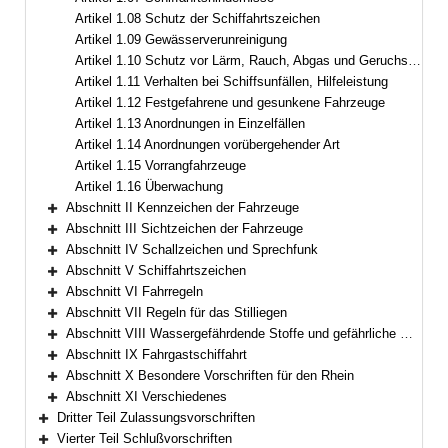
Artikel 1.08 Schutz der Schiffahrtszeichen
Artikel 1.09 Gewässerverunreinigung
Artikel 1.10 Schutz vor Lärm, Rauch, Abgas und Geruchsbelästigungen
Artikel 1.11 Verhalten bei Schiffsunfällen, Hilfeleistung
Artikel 1.12 Festgefahrene und gesunkene Fahrzeuge
Artikel 1.13 Anordnungen in Einzelfällen
Artikel 1.14 Anordnungen vorübergehender Art
Artikel 1.15 Vorrangfahrzeuge
Artikel 1.16 Überwachung
Abschnitt II Kennzeichen der Fahrzeuge
Bereich erweitern
Abschnitt III Sichtzeichen der Fahrzeuge
Bereich erweitern
Abschnitt IV Schallzeichen und Sprechfunk
Bereich erweitern
Abschnitt V Schiffahrtszeichen
Bereich erweitern
Abschnitt VI Fahrregeln
Bereich erweitern
Abschnitt VII Regeln für das Stilliegen
Bereich erweitern
Abschnitt VIII Wassergefährdende Stoffe und gefährliche Güter
Bereich erweitern
Abschnitt IX Fahrgastschiffahrt
Bereich erweitern
Abschnitt X Besondere Vorschriften für den Rhein
Bereich erweitern
Abschnitt XI Verschiedenes
Bereich erweitern
Dritter Teil Zulassungsvorschriften
Bereich erweitern
Vierter Teil Schlußvorschriften