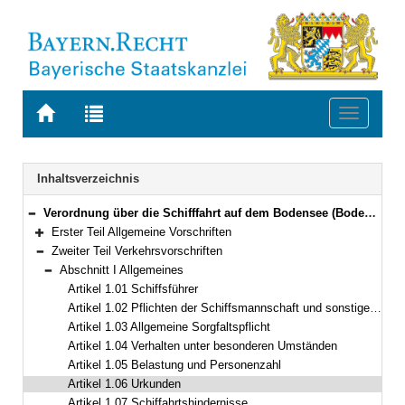
Zur
Zur
Toggle
Startseite
Trefferliste
navigati
von
der
BAYERN.RECHT
letzten
Navigation
Inhaltsverzeichnis
Suche
Verordnung über die Schifffahrt auf dem Bodensee (Bodensee-Schifffahrts-Ordnung – BSO) Vom 20. März 1976 (GVBl. S. 55)
Bereich reduzieren
Erster Teil Allgemeine Vorschriften
Bereich erweitern
Zweiter Teil Verkehrsvorschriften
Bereich reduzieren
Abschnitt I Allgemeines
Bereich reduzieren
Artikel 1.01 Schiffsführer
Artikel 1.02 Pflichten der Schiffsmannschaft und sonstiger Personen an Bord
Artikel 1.03 Allgemeine Sorgfaltspflicht
Artikel 1.04 Verhalten unter besonderen Umständen
Artikel 1.05 Belastung und Personenzahl
Artikel 1.06 Urkunden
Artikel 1.07 Schiffahrtshindernisse