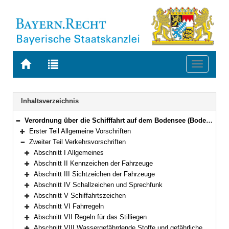
Zur
Zur
Toggle
Startseite
Trefferliste
navigati
von
der
BAYERN.RECHT
letzten
Navigation
Inhaltsverzeichnis
Suche
Verordnung über die Schifffahrt auf dem Bodensee (Bodensee-Schifffahrts-Ordnung – BSO) Vom 20. März 1976 (GVBl. S. 55)
Bereich reduzieren
Erster Teil Allgemeine Vorschriften
Bereich erweitern
Zweiter Teil Verkehrsvorschriften
Bereich reduzieren
Abschnitt I Allgemeines
Bereich erweitern
Abschnitt II Kennzeichen der Fahrzeuge
Bereich erweitern
Abschnitt III Sichtzeichen der Fahrzeuge
Bereich erweitern
Abschnitt IV Schallzeichen und Sprechfunk
Bereich erweitern
Abschnitt V Schiffahrtszeichen
Bereich erweitern
Abschnitt VI Fahrregeln
Bereich erweitern
Abschnitt VII Regeln für das Stilliegen
Bereich erweitern
Abschnitt VIII Wassergefährdende Stoffe und gefährliche Güter