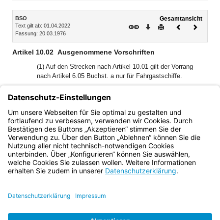
Inhalt
BSO
Gesamtansicht
Text gilt ab: 01.04.2022
Download
Drucken
Vorheriges
Nächste
Fassung: 20.03.1976
Dokument
Dokume
Artikel 10.02
Ausgenommene Vorschriften
(1) Auf den Strecken nach Artikel 10.01 gilt der Vorrang
nach Artikel 6.05 Buchst. a nur für Fahrgastschiffe.
(2) Auf den Strecken nach Artikel 10.01 gelten Artikel 6.05
Buchst. b bis f sowie Artikel 6.11 Abs. 1 und 2 nicht.
(3) Auf den Strecken nach Artikel 10.01 Buchst. b und c gilt
Artikel 6.07 nicht.
Bayern.de
BayernPortal
Datenschutz
Impressum
Barrierefreiheit