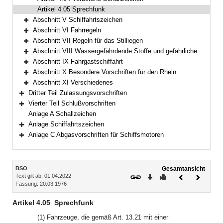
Artikel 4.05 Sprechfunk
Abschnitt V Schiffahrtszeichen
Bereich erweitern
Abschnitt VI Fahrregeln
Bereich erweitern
Abschnitt VII Regeln für das Stilliegen
Bereich erweitern
Abschnitt VIII Wassergefährdende Stoffe und gefährliche Güter
Bereich erweitern
Abschnitt IX Fahrgastschiffahrt
Bereich erweitern
Abschnitt X Besondere Vorschriften für den Rhein
Bereich erweitern
Abschnitt XI Verschiedenes
Bereich erweitern
Dritter Teil Zulassungsvorschriften
Bereich erweitern
Vierter Teil Schlußvorschriften
Bereich erweitern
Anlage A Schallzeichen
Anlage Schiffahrtszeichen
Bereich erweitern
Anlage C Abgasvorschriften für Schiffsmotoren
Bereich erweitern
Inhalt
BSO
Gesamtansicht
Text gilt ab: 01.04.2022
Download
Drucken
Vorheriges
Nächste
Fassung: 20.03.1976
Dokument
Dokume
Artikel 4.05
Sprechfunk
(1) Fahrzeuge, die gemäß Art. 13.21 mit einer