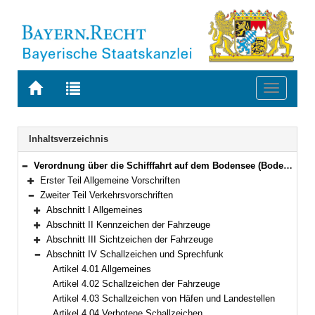
Zur
Zur
Toggle
Startseite
Trefferliste
navigati
von
der
BAYERN.RECHT
letzten
Navigation
Inhaltsverzeichnis
Suche
Verordnung über die Schifffahrt auf dem Bodensee (Bodensee-Schifffahrts-Ordnung – BSO) Vom 20. März 1976 (GVBl. S. 55)
Bereich reduzieren
Erster Teil Allgemeine Vorschriften
Bereich erweitern
Zweiter Teil Verkehrsvorschriften
Bereich reduzieren
Abschnitt I Allgemeines
Bereich erweitern
Abschnitt II Kennzeichen der Fahrzeuge
Bereich erweitern
Abschnitt III Sichtzeichen der Fahrzeuge
Bereich erweitern
Abschnitt IV Schallzeichen und Sprechfunk
Bereich reduzieren
Artikel 4.01 Allgemeines
Artikel 4.02 Schallzeichen der Fahrzeuge
Artikel 4.03 Schallzeichen von Häfen und Landestellen
Artikel 4.04 Verbotene Schallzeichen