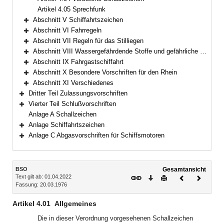
Artikel 4.05 Sprechfunk
Abschnitt V Schiffahrtszeichen
Bereich erweitern
Abschnitt VI Fahrregeln
Bereich erweitern
Abschnitt VII Regeln für das Stilliegen
Bereich erweitern
Abschnitt VIII Wassergefährdende Stoffe und gefährliche Güter
Bereich erweitern
Abschnitt IX Fahrgastschiffahrt
Bereich erweitern
Abschnitt X Besondere Vorschriften für den Rhein
Bereich erweitern
Abschnitt XI Verschiedenes
Bereich erweitern
Dritter Teil Zulassungsvorschriften
Bereich erweitern
Vierter Teil Schlußvorschriften
Bereich erweitern
Anlage A Schallzeichen
Anlage Schiffahrtszeichen
Bereich erweitern
Anlage C Abgasvorschriften für Schiffsmotoren
Bereich erweitern
Inhalt
BSO
Gesamtansicht
Text gilt ab: 01.04.2022
Download
Drucken
Vorheriges
Nächste
Fassung: 20.03.1976
Dokument
Dokume
Artikel 4.01
Allgemeines
Die in dieser Verordnung vorgesehenen Schallzeichen