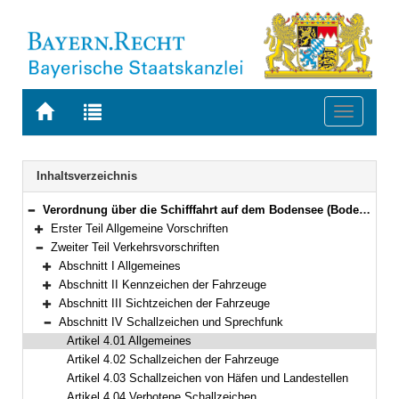
Zur
Zur
Toggle
Startseite
Trefferliste
navigati
von
der
BAYERN.RECHT
letzten
Navigation
Inhaltsverzeichnis
Suche
Verordnung über die Schifffahrt auf dem Bodensee (Bodensee-Schifffahrts-Ordnung – BSO) Vom 20. März 1976 (GVBl. S. 55)
Bereich reduzieren
Erster Teil Allgemeine Vorschriften
Bereich erweitern
Zweiter Teil Verkehrsvorschriften
Bereich reduzieren
Abschnitt I Allgemeines
Bereich erweitern
Abschnitt II Kennzeichen der Fahrzeuge
Bereich erweitern
Abschnitt III Sichtzeichen der Fahrzeuge
Bereich erweitern
Abschnitt IV Schallzeichen und Sprechfunk
Bereich reduzieren
Artikel 4.01 Allgemeines
Artikel 4.02 Schallzeichen der Fahrzeuge
Artikel 4.03 Schallzeichen von Häfen und Landestellen
Artikel 4.04 Verbotene Schallzeichen