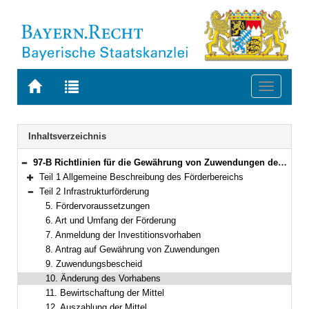
Zur
Zur
Toggle
Startseite
Trefferliste
navigati
von
der
BAYERN.RECHT
letzten
Navigation
Inhaltsverzeichnis
Suche
97-B Richtlinien für die Gewährung von Zuwendungen des Freistaates Bayern für den öffentlichen Personennahverkehr (ÖPNV-Zuwendungsrichtlinien – RZÖPNV) Gemeinsame Bekanntmachung der Bayerischen Staatsministerien für Wohnen, Bau und Verkehr sowie der Finanzen und für Heimat vom 28. November 2023, Az. 52-3524-2-6 und 62-FV 6220-1/58 (BayMBl. Nr. 622 )
Bereich reduzieren
Teil 1 Allgemeine Beschreibung des Förderbereichs
Bereich erweitern
Teil 2 Infrastrukturförderung
Bereich reduzieren
5. Fördervoraussetzungen
6. Art und Umfang der Förderung
7. Anmeldung der Investitionsvorhaben
8. Antrag auf Gewährung von Zuwendungen
9. Zuwendungsbescheid
10. Änderung des Vorhabens
11. Bewirtschaftung der Mittel
12. Auszahlung der Mittel