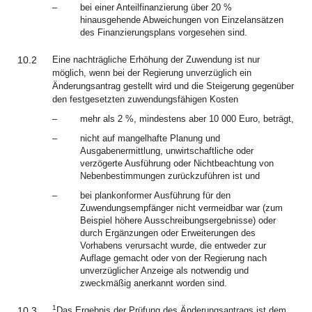
–
bei einer Anteilfinanzierung über 20 %
hinausgehende Abweichungen von Einzelansätzen
des Finanzierungsplans vorgesehen sind.
10.2
Eine nachträgliche Erhöhung der Zuwendung ist nur
möglich, wenn bei der Regierung unverzüglich ein
Änderungsantrag gestellt wird und die Steigerung gegenüber
den festgesetzten zuwendungsfähigen Kosten
–
mehr als 2 %, mindestens aber 10 000 Euro, beträgt,
–
nicht auf mangelhafte Planung und
Ausgabenermittlung, unwirtschaftliche oder
verzögerte Ausführung oder Nichtbeachtung von
Nebenbestimmungen zurückzuführen ist und
–
bei plankonformer Ausführung für den
Zuwendungsempfänger nicht vermeidbar war (zum
Beispiel höhere Ausschreibungsergebnisse) oder
durch Ergänzungen oder Erweiterungen des
Vorhabens verursacht wurde, die entweder zur
Auflage gemacht oder von der Regierung nach
unverzüglicher Anzeige als notwendig und
zweckmäßig anerkannt worden sind.
1
10.3
Das Ergebnis der Prüfung des Änderungsantrags ist dem