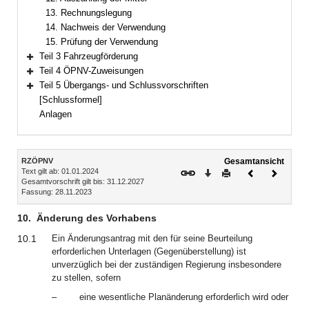
13. Rechnungslegung
14. Nachweis der Verwendung
15. Prüfung der Verwendung
Teil 3 Fahrzeugförderung
Bereich erweitern
Teil 4 ÖPNV-Zuweisungen
Bereich erweitern
Teil 5 Übergangs- und Schlussvorschriften
Bereich erweitern
[Schlussformel]
Anlagen
Inhalt
RZÖPNV
Gesamtansicht
Text gilt ab: 01.01.2024
Download
Drucken
Vorheriges
Nächste
Gesamtvorschrift gilt bis: 31.12.2027
Dokument
Dokume
Fassung: 28.11.2023
10.
Änderung des Vorhabens
10.1
Ein Änderungsantrag mit den für seine Beurteilung
erforderlichen Unterlagen (Gegenüberstellung) ist
unverzüglich bei der zuständigen Regierung insbesondere
zu stellen, sofern
–
eine wesentliche Planänderung erforderlich wird oder