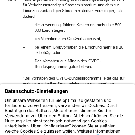
für Verkehr zuständigen Staatsministerium und dem für
Finanzen zuständigen Staatsministerium vorzulegen, falls
dadurch
–
die zuwendungsfähigen Kosten erstmals über 500
000 Euro steigen,
–
ein Vorhaben zum Großvorhaben wird,
–
bei einem Großvorhaben die Erhöhung mehr als 10
% beträgt oder
–
Das Vorhaben aus Mitteln des GVFG-
Bundesprogramms gefördert wird.
2
Bei Vorhaben des GVFG-Bundesprogramms leitet das für
Verkehr zuständige Staatsministerium den geprüften
Änderungsantrag an das Bundesverkehrsministerium weiter.
3
Die Regierung erlässt in den Fällen des Satzes 1 einen
geänderten Zuwendungsbescheid, sobald sie hierzu von
den zuständigen Ministerien die Zustimmung erhalten hat.
Bayern.de
BayernPortal