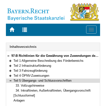
Zur
Zur
Toggle
Startseite
Trefferliste
navigati
von
der
BAYERN.RECHT
letzten
Navigation
Inhaltsverzeichnis
Suche
97-B Richtlinien für die Gewährung von Zuwendungen des Freistaates Bayern für den öffentlichen Personennahverkehr (ÖPNV-Zuwendungsrichtlinien – RZÖPNV) Gemeinsame Bekanntmachung der Bayerischen Staatsministerien für Wohnen, Bau und Verkehr sowie der Finanzen und für Heimat vom 28. November 2023, Az. 52-3524-2-6 und 62-FV 6220-1/58 (BayMBl. Nr. 622 )
Bereich reduzieren
Teil 1 Allgemeine Beschreibung des Förderbereichs
Bereich erweitern
Teil 2 Infrastrukturförderung
Bereich erweitern
Teil 3 Fahrzeugförderung
Bereich erweitern
Teil 4 ÖPNV-Zuweisungen
Bereich erweitern
Teil 5 Übergangs- und Schlussvorschriften
Bereich reduzieren
33. Vollzugshinweise
34. Inkrafttreten, Außerkrafttreten, Übergangsvorschrift
[Schlussformel]
Anlagen