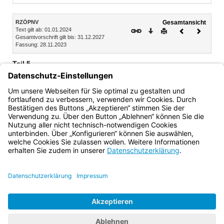
Inhalt
RZÖPNV
Gesamtansicht
Text gilt ab: 01.01.2024
Download
Drucken
Vorheriges
Nächste
Gesamtvorschrift gilt bis: 31.12.2027
Dokument
Dokume
Fassung: 28.11.2023
Teil 5
Übergangs- und Schlussvorschriften
33. Vollzugshinweise
34. Inkrafttreten, Außerkrafttreten, Übergangsvorschrift
Bayern.de
BayernPortal
Datenschutz
Impressum
Barrierefreiheit
Hilfe
Kontakt