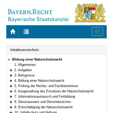
Zur
Zur
Toggle
Startseite
Trefferliste
navigati
von
der
BAYERN.RECHT
letzten
Navigation
Inhaltsverzeichnis
Suche
Bildung einer Naturschutzwacht
Bereich reduzieren
1. Allgemeines
2. Aufgaben
Bereich erweitern
3. Befugnisse
Bereich erweitern
4. Bildung einer Naturschutzwacht
Bereich erweitern
5. Prüfung der Rechts- und Fachkenntnisse
Bereich erweitern
6. Ausgestaltung des Einsatzes der Naturschutzwacht
Bereich erweitern
7. Informationsaustausch und Fortbildung
Bereich erweitern
8. Dienstausweis und Dienstabzeichen
Bereich erweitern
9. Entschädigung der Naturschutzwacht
Bereich erweitern
10. Unfallschutz und Haftung