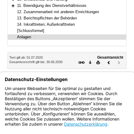
Bereich erweitern
11. Beendigung des Dienstverhältnisses
Bereich erweitern
12. Zusammenarbeit mit anderen Einrichtungen
13. Berichtspflichten der Behörden
14. Inkrafttreten; Außerkrafttreten
[Schlussformel]
Anlagen
Inhalt
Gesamtansicht
Text gilt ab: 01.07.2020
Download
Drucken
Vorheriges
Nächste
Gesamtvorschrift gilt bis: 30.06.2030
Dokument
Dokume
(inaktiv)
Anlagen
Anlage 1 – Verzeichnis
Anlage 2 – Streifenbericht
Anlage 3 – Dienstausweis
Bayern.de
BayernPortal
Datenschutz