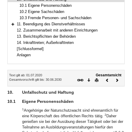
Bereich reduzieren
10.1 Eigene Personenschäden
10.2 Eigene Sachschäden
10.3 Fremde Personen- und Sachschäden
11. Beendigung des Dienstverhältnisses
Bereich erweitern
12. Zusammenarbeit mit anderen Einrichtungen
13. Berichtspflichten der Behörden
14. Inkrafttreten; Außerkrafttreten
[Schlussformel]
Anlagen
Inhalt
Gesamtansicht
Text gilt ab: 01.07.2020
Download
Drucken
Vorheriges
Nächste
Gesamtvorschrift gilt bis: 30.06.2030
Dokument
Dokume
10.
Unfallschutz und Haftung
10.1
Eigene Personenschäden
1
Angehörige der Naturschutzwacht sind ehrenamtlich für
2
eine Körperschaft des öffentlichen Rechts tätig.
Daher
genießen sie bei der Ausübung dieser Tätigkeit oder bei der
Teilnahme an Ausbildungsveranstaltungen hierfür den