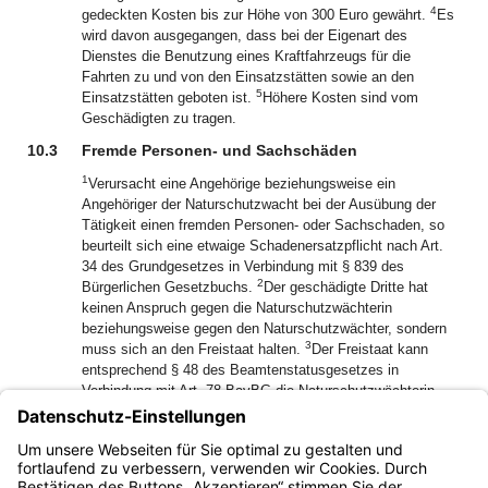
4
gedeckten Kosten bis zur Höhe von 300 Euro gewährt.
Es
wird davon ausgegangen, dass bei der Eigenart des
Dienstes die Benutzung eines Kraftfahrzeugs für die
Fahrten zu und von den Einsatzstätten sowie an den
5
Einsatzstätten geboten ist.
Höhere Kosten sind vom
Geschädigten zu tragen.
10.3
Fremde Personen- und Sachschäden
1
Verursacht eine Angehörige beziehungsweise ein
Angehöriger der Naturschutzwacht bei der Ausübung der
Tätigkeit einen fremden Personen- oder Sachschaden, so
beurteilt sich eine etwaige Schadenersatzpflicht nach Art.
34 des Grundgesetzes in Verbindung mit § 839 des
2
Bürgerlichen Gesetzbuchs.
Der geschädigte Dritte hat
keinen Anspruch gegen die Naturschutzwächterin
beziehungsweise gegen den Naturschutzwächter, sondern
3
muss sich an den Freistaat halten.
Der Freistaat kann
entsprechend § 48 des Beamtenstatusgesetzes in
Verbindung mit Art. 78 BayBG die Naturschutzwächterin
beziehungsweise den Naturschutzwächter nur dann in
Regress nehmen, wenn die Naturschutzwächterin
beziehungsweise der Naturschutzwächter vorsätzlich oder
grob fahrlässig gehandelt hat.