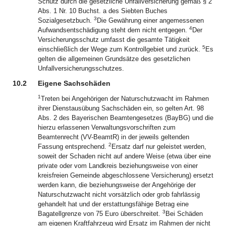
Schutz durch die gesetzliche Unfallversicherung gemäß § 2
Abs. 1 Nr. 10 Buchst. a des Siebten Buches
3
Sozialgesetzbuch.
Die Gewährung einer angemessenen
4
Aufwandsentschädigung steht dem nicht entgegen.
Der
Versicherungsschutz umfasst die gesamte Tätigkeit
5
einschließlich der Wege zum Kontrollgebiet und zurück.
Es
gelten die allgemeinen Grundsätze des gesetzlichen
Unfallversicherungsschutzes.
10.2
Eigene Sachschäden
1
Treten bei Angehörigen der Naturschutzwacht im Rahmen
ihrer Dienstausübung Sachschäden ein, so gelten Art. 98
Abs. 2 des Bayerischen Beamtengesetzes (BayBG) und die
hierzu erlassenen Verwaltungsvorschriften zum
Beamtenrecht (VV-BeamtR) in der jeweils geltenden
2
Fassung entsprechend.
Ersatz darf nur geleistet werden,
soweit der Schaden nicht auf andere Weise (etwa über eine
private oder vom Landkreis beziehungsweise von einer
kreisfreien Gemeinde abgeschlossene Versicherung) ersetzt
werden kann, die beziehungsweise der Angehörige der
Naturschutzwacht nicht vorsätzlich oder grob fahrlässig
gehandelt hat und der erstattungsfähige Betrag eine
3
Bagatellgrenze von 75 Euro überschreitet.
Bei Schäden
am eigenen Kraftfahrzeug wird Ersatz im Rahmen der nicht