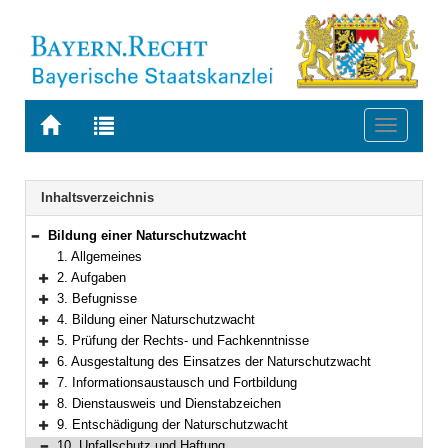
Zur
Zur
Toggle
Startseite
Trefferliste
navigati
von
der
BAYERN.RECHT
letzten
Navigation
Inhaltsverzeichnis
Suche
Bildung einer Naturschutzwacht
Bereich reduzieren
1. Allgemeines
2. Aufgaben
Bereich erweitern
3. Befugnisse
Bereich erweitern
4. Bildung einer Naturschutzwacht
Bereich erweitern
5. Prüfung der Rechts- und Fachkenntnisse
Bereich erweitern
6. Ausgestaltung des Einsatzes der Naturschutzwacht
Bereich erweitern
7. Informationsaustausch und Fortbildung
Bereich erweitern
8. Dienstausweis und Dienstabzeichen
Bereich erweitern
9. Entschädigung der Naturschutzwacht
Bereich erweitern
10. Unfallschutz und Haftung