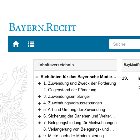
Zur
Zur
Startseite
Trefferliste
von
der
Navigation
BAYERN.RECHT
letzten
Inhalt
Inhaltsverzeichnis
BayModR
Suche
Richtlinien für das Bayerische Modernisierungsprogramm
19.
I
Bereich reduzieren
1. Zuwendung und Zweck der Förderung
Bereich erweitern
D
2. Gegenstand der Förderung
3. Zuwendungsempfänger
Bereich erweitern
4. Zuwendungsvoraussetzungen
Bereich erweitern
5. Art und Umfang der Zuwendung
Bereich erweitern
6. Sicherung der Darlehen und Weitergabe von Verpflichtungen
Bereich erweitern
7. Belegungsbindung für Mietwohnungen
Bereich erweitern
8. Verlängerung von Belegungs- und Mietbindungen
9. Miete nach der Modernisierung
Bereich erweitern