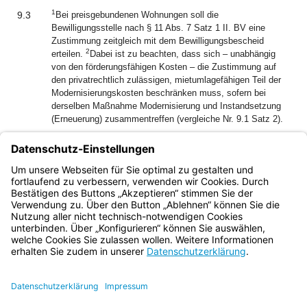
1
9.3
Bei preisgebundenen Wohnungen soll die
Bewilligungsstelle nach § 11 Abs. 7 Satz 1 II. BV eine
Zustimmung zeitgleich mit dem Bewilligungsbescheid
2
erteilen.
Dabei ist zu beachten, dass sich – unabhängig
von den förderungsfähigen Kosten – die Zustimmung auf
den privatrechtlich zulässigen, mietumlagefähigen Teil der
Modernisierungskosten beschränken muss, sofern bei
derselben Maßnahme Modernisierung und Instandsetzung
(Erneuerung) zusammentreffen (vergleiche Nr. 9.1 Satz 2).
1
9.4
Die Sozialverträglichkeit der Mieterhöhung ist für die Dauer
2
der Belegungsbindung nach Nr. 7 sicherzustellen.
Hierfür
kommen insbesondere Aufwandsverzichte des Vermieters
in Betracht.
Bayern.de
BayernPortal
Datenschutz
Impressum