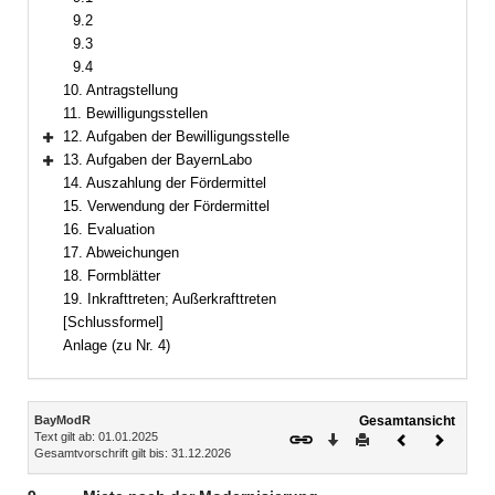
9.2
9.3
9.4
10. Antragstellung
11. Bewilligungsstellen
12. Aufgaben der Bewilligungsstelle
Bereich erweitern
13. Aufgaben der BayernLabo
Bereich erweitern
14. Auszahlung der Fördermittel
15. Verwendung der Fördermittel
16. Evaluation
17. Abweichungen
18. Formblätter
19. Inkrafttreten; Außerkrafttreten
[Schlussformel]
Anlage (zu Nr. 4)
Inhalt
BayModR
Gesamtansicht
Text gilt ab: 01.01.2025
Download
Drucken
Vorheriges
Nächste
Gesamtvorschrift gilt bis: 31.12.2026
Dokument
Dokume