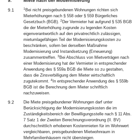
9.
Miete nach der Modernisierung
1
9.1
Bei nicht preisgebundenen Wohnungen richten sich
Mieterhöhungen nach § 558 oder § 559 Bürgerliches
2
Gesetzbuch (BGB).
Der Vermieter hat aufgrund § 535 BGB
die der Mieterhöhung zugrunde zu legenden Kosten
eigenverantwortlich auf den privatrechtlich zulässigen,
mietumlagefähigen Teil der Modernisierungskosten zu
beschränken, sofern bei derselben Maßnahme
Modernisierung und Instandsetzung (Erneuerung)
3
zusammentreffen.
Bei Abschluss von Mietverträgen nach
einer Modernisierung hat der Vermieter in entsprechender
Anwendung des § 559a BGB die Miete so zu gestalten,
dass die Zinsverbilligung dem Mieter wirtschaftlich
4
zugutekommt.
In entsprechender Anwendung des § 559b
BGB ist die Berechnung dem Mieter schriftlich
nachzuweisen.
9.2
Die Miete preisgebundener Wohnungen darf unter
Berücksichtigung der Modernisierungskosten die im
Zuständigkeitsbereich der Bewilligungsstelle nach § 11 Abs.
7 Satz 1 der Zweiten Berechnungsverordnung (II. BV)
durchschnittlich erhobenen Kostenmieten für im Wohnwert
vergleichbaren, preisgebundenen Mietwohnraum in
Mehrfamilienhäusern nicht übersteigen.