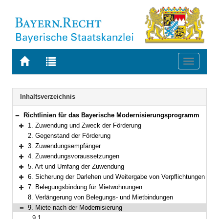
Zur
Zur
Toggle
Startseite
Trefferliste
navigati
von
der
BAYERN.RECHT
letzten
Navigation
Inhaltsverzeichnis
Suche
Richtlinien für das Bayerische Modernisierungsprogramm
Bereich reduzieren
1. Zuwendung und Zweck der Förderung
Bereich erweitern
2. Gegenstand der Förderung
3. Zuwendungsempfänger
Bereich erweitern
4. Zuwendungsvoraussetzungen
Bereich erweitern
5. Art und Umfang der Zuwendung
Bereich erweitern
6. Sicherung der Darlehen und Weitergabe von Verpflichtungen
Bereich erweitern
7. Belegungsbindung für Mietwohnungen
Bereich erweitern
8. Verlängerung von Belegungs- und Mietbindungen
9. Miete nach der Modernisierung
Bereich reduzieren
9.1