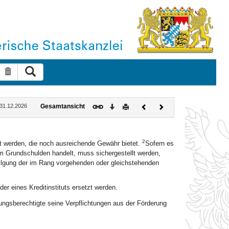
Suche ausführen
Suche zurücksetzen
Download
Drucken
Vorheriges
Nächstes
: 31.12.2026
Gesamtansicht
Dokument
Dokument
2
t werden, die noch ausreichende Gewähr bietet.
Sofern es
 Grundschulden handelt, muss sichergestellt werden,
Tilgung der im Rang vorgehenden oder gleichstehenden
er eines Kreditinstituts ersetzt werden.
ungsberechtigte seine Verpflichtungen aus der Förderung