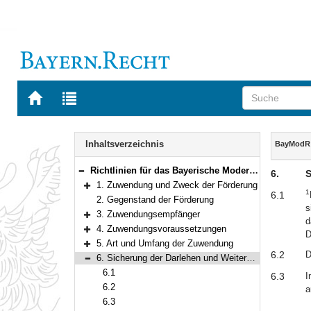
Zur
Zur
Startseite
Trefferliste
von
der
Navigation
BAYERN.RECHT
letzten
Inhalt
Inhaltsverzeichnis
BayModR
Suche
Richtlinien für das Bayerische Modernisierungsprogramm
6.
S
Bereich reduzieren
1. Zuwendung und Zweck der Förderung
1
Bereich erweitern
6.1
2. Gegenstand der Förderung
s
3. Zuwendungsempfänger
d
Bereich erweitern
4. Zuwendungsvoraussetzungen
D
Bereich erweitern
5. Art und Umfang der Zuwendung
Bereich erweitern
6.2
D
6. Sicherung der Darlehen und Weitergabe von Verpflichtungen
Bereich reduzieren
6.1
6.3
I
6.2
a
6.3