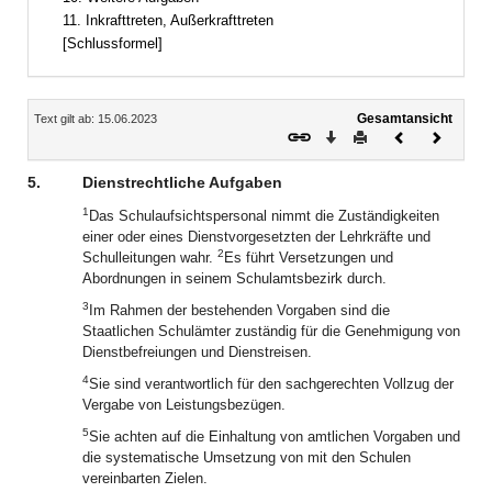
11. Inkrafttreten, Außerkrafttreten
[Schlussformel]
Inhalt
Gesamtansicht
Text gilt ab: 15.06.2023
Download
Drucken
Vorheriges
Nächste
Dokument
Dokume
5.
Dienstrechtliche Aufgaben
1
Das Schulaufsichtspersonal nimmt die Zuständigkeiten
einer oder eines Dienstvorgesetzten der Lehrkräfte und
2
Schulleitungen wahr.
Es führt Versetzungen und
Abordnungen in seinem Schulamtsbezirk durch.
3
Im Rahmen der bestehenden Vorgaben sind die
Staatlichen Schulämter zuständig für die Genehmigung von
Dienstbefreiungen und Dienstreisen.
4
Sie sind verantwortlich für den sachgerechten Vollzug der
Vergabe von Leistungsbezügen.
5
Sie achten auf die Einhaltung von amtlichen Vorgaben und
die systematische Umsetzung von mit den Schulen
vereinbarten Zielen.