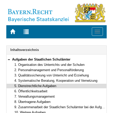
Zur
Zur
Toggle
Startseite
Trefferliste
navigati
von
der
BAYERN.RECHT
letzten
Navigation
Inhaltsverzeichnis
Suche
Aufgaben der Staatlichen Schulämter
Bereich reduzieren
1. Organisation des Unterrichts und der Schulen
2. Personalmanagement und Personalförderung
3. Qualitätssicherung von Unterricht und Erziehung
4. Systematische Beratung, Kooperation und Vernetzung
5. Dienstrechtliche Aufgaben
6. Öffentlichkeitsarbeit
7. Verwaltungsmanagement
8. Übertragene Aufgaben
9. Zusammenarbeit der Staatlichen Schulämter bei der Aufgabenerfüllung
10. Weitere Aufgaben