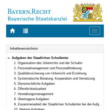
Zur
Zur
Toggle
Startseite
Trefferliste
navigati
von
der
BAYERN.RECHT
letzten
Navigation
Inhaltsverzeichnis
Suche
Aufgaben der Staatlichen Schulämter
Bereich reduzieren
1. Organisation des Unterrichts und der Schulen
2. Personalmanagement und Personalförderung
3. Qualitätssicherung von Unterricht und Erziehung
4. Systematische Beratung, Kooperation und Vernetzung
5. Dienstrechtliche Aufgaben
6. Öffentlichkeitsarbeit
7. Verwaltungsmanagement
8. Übertragene Aufgaben
9. Zusammenarbeit der Staatlichen Schulämter bei der Aufgabenerfüllung
10. Weitere Aufgaben