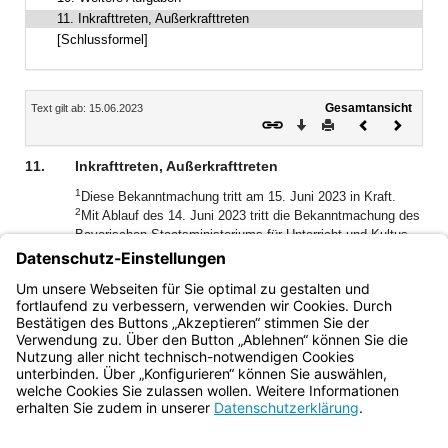
11. Inkrafttreten, Außerkrafttreten
[Schlussformel]
Inhalt
Gesamtansicht
Text gilt ab: 15.06.2023
Download
Drucken
Vorheriges
Nächste
Dokument
Dokume
11.
Inkrafttreten, Außerkrafttreten
1
Diese Bekanntmachung tritt am 15. Juni 2023 in Kraft.
2
Mit Ablauf des 14. Juni 2023 tritt die Bekanntmachung des
Bayerischen Staatsministeriums für Unterricht und Kultus
über die Aufgaben der Staatlichen Schulämter vom 6. Juli
2006 (KWMBl. I S. 183), die zuletzt durch Bekanntmachung
vom 17. November 2020 (BayMBl. Nr. 691) geändert worden
ist, außer Kraft.
Bayern.de
BayernPortal
Datenschutz