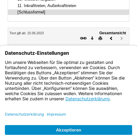
11. Inkrafttreten, Außerkrafttreten
[Schlussformel]
Inhalt
Gesamtansicht
Text gilt ab: 15.06.2023
Download
Drucken
Vorheriges
Nächste
Dokument
Dokume
(inaktiv)
Stefan Graf
Ministerialdirektor
Bayern.de
BayernPortal
Datenschutz
Impressum
Barrierefreiheit
Hilfe