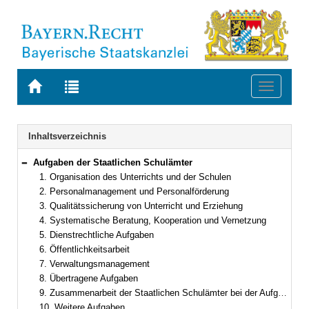
Zur
Zur
Toggle
Startseite
Trefferliste
navigati
von
der
BAYERN.RECHT
letzten
Navigation
Inhaltsverzeichnis
Suche
Aufgaben der Staatlichen Schulämter
Bereich reduzieren
1. Organisation des Unterrichts und der Schulen
2. Personalmanagement und Personalförderung
3. Qualitätssicherung von Unterricht und Erziehung
4. Systematische Beratung, Kooperation und Vernetzung
5. Dienstrechtliche Aufgaben
6. Öffentlichkeitsarbeit
7. Verwaltungsmanagement
8. Übertragene Aufgaben
9. Zusammenarbeit der Staatlichen Schulämter bei der Aufgabenerfüllung
10. Weitere Aufgaben