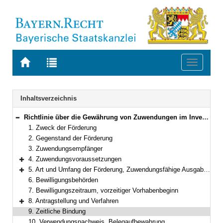
Zur
Zur
Toggle
Startseite
Trefferliste
navigati
von
der
BAYERN.RECHT
letzten
Navigation
Inhaltsverzeichnis
Suche
Richtlinie über die Gewährung von Zuwendungen im Investitionsprogramm Startchancen
Bereich reduzieren
1. Zweck der Förderung
2. Gegenstand der Förderung
3. Zuwendungsempfänger
4. Zuwendungsvoraussetzungen
Bereich erweitern
5. Art und Umfang der Förderung, Zuwendungsfähige Ausgaben
Bereich erweitern
6. Bewilligungsbehörden
7. Bewilligungszeitraum, vorzeitiger Vorhabenbeginn
8. Antragstellung und Verfahren
Bereich erweitern
9. Zeitliche Bindung
10. Verwendungsnachweis, Belegaufbewahrung