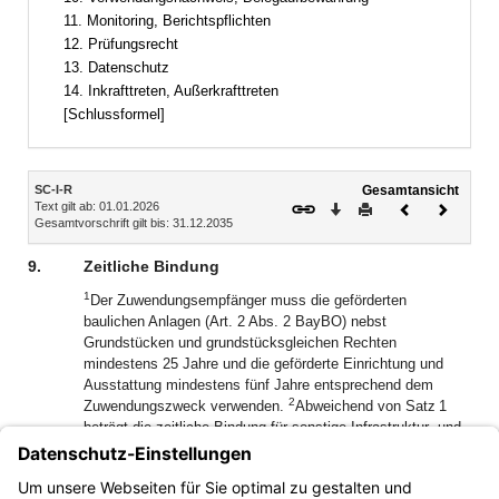
11. Monitoring, Berichtspflichten
12. Prüfungsrecht
13. Datenschutz
14. Inkrafttreten, Außerkrafttreten
[Schlussformel]
Inhalt
SC-I-R
Gesamtansicht
Text gilt ab: 01.01.2026
Download
Drucken
Vorheriges
Nächste
Gesamtvorschrift gilt bis: 31.12.2035
Dokument
Dokume
9.
Zeitliche Bindung
1
Der Zuwendungsempfänger muss die geförderten
baulichen Anlagen (Art. 2 Abs. 2 BayBO) nebst
Grundstücken und grundstücksgleichen Rechten
mindestens 25 Jahre und die geförderte Einrichtung und
Ausstattung mindestens fünf Jahre entsprechend dem
2
Zuwendungszweck verwenden.
Abweichend von Satz 1
beträgt die zeitliche Bindung für sonstige Infrastruktur- und
Baumaßnahmen, insbesondere bei der Errichtung
3
temporärer Bauten, zwölf Jahre.
Für IT und
Kommunikationstechnik beträgt die zeitliche Bindung drei