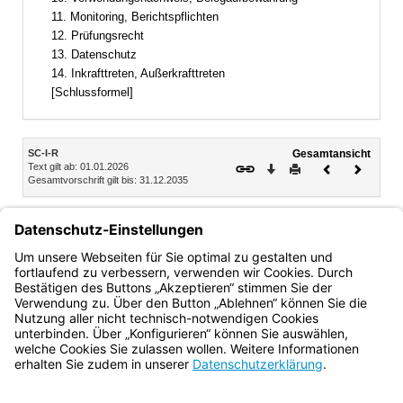
11. Monitoring, Berichtspflichten
12. Prüfungsrecht
13. Datenschutz
14. Inkrafttreten, Außerkrafttreten
[Schlussformel]
Inhalt
SC-I-R
Gesamtansicht
Text gilt ab: 01.01.2026
Download
Drucken
Vorheriges
Nächste
Gesamtvorschrift gilt bis: 31.12.2035
Dokument
Dokume
6.
Bewilligungsbehörden
1
2
Bewilligungsbehörden sind die Regierungen.
Örtlich
zuständig ist die Bezirksregierung, in deren Bezirk die
Maßnahme vorgenommen wird.
Bayern.de
BayernPortal
Datenschutz