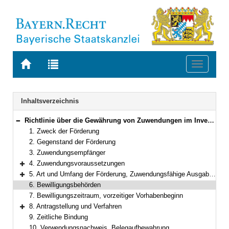
Zur
Zur
Toggle
Startseite
Trefferliste
navigati
von
der
BAYERN.RECHT
letzten
Navigation
Inhaltsverzeichnis
Suche
Richtlinie über die Gewährung von Zuwendungen im Investitionsprogramm Startchancen
Bereich reduzieren
1. Zweck der Förderung
2. Gegenstand der Förderung
3. Zuwendungsempfänger
4. Zuwendungsvoraussetzungen
Bereich erweitern
5. Art und Umfang der Förderung, Zuwendungsfähige Ausgaben
Bereich erweitern
6. Bewilligungsbehörden
7. Bewilligungszeitraum, vorzeitiger Vorhabenbeginn
8. Antragstellung und Verfahren
Bereich erweitern
9. Zeitliche Bindung
10. Verwendungsnachweis, Belegaufbewahrung