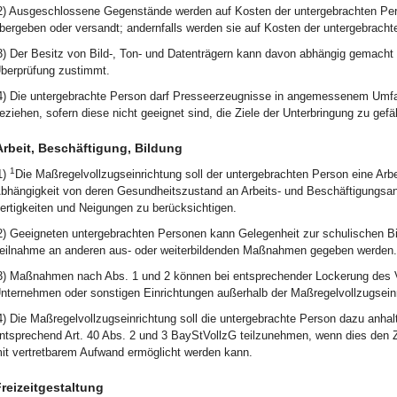
2) Ausgeschlossene Gegenstände werden auf Kosten der untergebrachten Per
bergeben oder versandt; andernfalls werden sie auf Kosten der untergebracht
3) Der Besitz von Bild-, Ton- und Datenträgern kann davon abhängig gemacht
berprüfung zustimmt.
4) Die untergebrachte Person darf Presseerzeugnisse in angemessenem Umfan
eziehen, sofern diese nicht geeignet sind, die Ziele der Unterbringung zu gefä
Arbeit, Beschäftigung, Bildung
1
1)
Die Maßregelvollzugseinrichtung soll der untergebrachten Person eine Arb
bhängigkeit von deren Gesundheitszustand an Arbeits- und Beschäftigungsa
ertigkeiten und Neigungen zu berücksichtigen.
2) Geeigneten untergebrachten Personen kann Gelegenheit zur schulischen Bil
eilnahme an anderen aus- oder weiterbildenden Maßnahmen gegeben werden.
3) Maßnahmen nach Abs. 1 und 2 können bei entsprechender Lockerung des Voll
nternehmen oder sonstigen Einrichtungen außerhalb der Maßregelvollzugseinr
4) Die Maßregelvollzugseinrichtung soll die untergebrachte Person dazu anhalte
ntsprechend Art. 40 Abs. 2 und 3 BayStVollzG teilzunehmen, wenn dies den Z
it vertretbarem Aufwand ermöglicht werden kann.
reizeitgestaltung