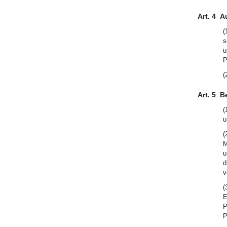
Art. 4
A
(
s
u
P
(
Art. 5
B
(
u
(
M
u
d
v
(
E
P
P