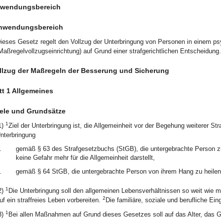
Anwendungsbereich
nwendungsbereich
ieses Gesetz regelt den Vollzug der Unterbringung von Personen in einem ps
Maßregelvollzugseinrichtung) auf Grund einer strafgerichtlichen Entscheidung.
ollzug der Maßregeln der Besserung und Sicherung
t 1 Allgemeines
iele und Grundsätze
1
1)
Ziel der Unterbringung ist, die Allgemeinheit vor der Begehung weiterer St
nterbringung
.
gemäß § 63 des Strafgesetzbuchs (StGB), die untergebrachte Person zu
keine Gefahr mehr für die Allgemeinheit darstellt,
.
gemäß § 64 StGB, die untergebrachte Person von ihrem Hang zu heilen
1
2)
Die Unterbringung soll den allgemeinen Lebensverhältnissen so weit wie 
2
uf ein straffreies Leben vorbereiten.
Die familiäre, soziale und berufliche Ein
1
3)
Bei allen Maßnahmen auf Grund dieses Gesetzes soll auf das Alter, das G