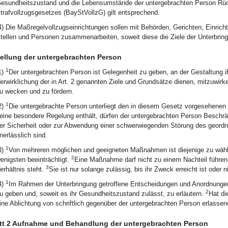
esundheitszustand und die Lebensumstände der untergebrachten Person R
trafvollzugsgesetzes (BayStVollzG) gilt entsprechend.
4) Die Maßregelvollzugseinrichtungen sollen mit Behörden, Gerichten, Einri
tellen und Personen zusammenarbeiten, soweit diese die Ziele der Unterbrin
ellung der untergebrachten Person
1
1)
Der untergebrachten Person ist Gelegenheit zu geben, an der Gestaltung 
erwirklichung der in Art. 2 genannten Ziele und Grundsätze dienen, mitzuwirk
u wecken und zu fördern.
1
2)
Die untergebrachte Person unterliegt den in diesem Gesetz vorgesehenen 
eine besondere Regelung enthält, dürfen der untergebrachten Person Beschrän
er Sicherheit oder zur Abwendung einer schwerwiegenden Störung des geord
nerlässlich sind.
1
3)
Von mehreren möglichen und geeigneten Maßnahmen ist diejenige zu wähle
2
enigsten beeinträchtigt.
Eine Maßnahme darf nicht zu einem Nachteil führen
3
erhältnis steht.
Sie ist nur solange zulässig, bis ihr Zweck erreicht ist oder 
1
4)
Im Rahmen der Unterbringung getroffene Entscheidungen und Anordnungen
2
u geben und, soweit es ihr Gesundheitszustand zulässt, zu erläutern.
Hat di
ine Ablichtung von schriftlich gegenüber der untergebrachten Person erlass
tt 2 Aufnahme und Behandlung der untergebrachten Person