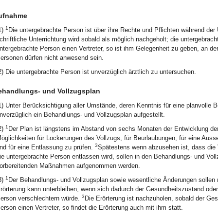
ufnahme
1
1)
Die untergebrachte Person ist über ihre Rechte und Pflichten während der 
chriftliche Unterrichtung wird sobald als möglich nachgeholt; die untergebrach
ntergebrachte Person einen Vertreter, so ist ihm Gelegenheit zu geben, an de
ersonen dürfen nicht anwesend sein.
2) Die untergebrachte Person ist unverzüglich ärztlich zu untersuchen.
ehandlungs- und Vollzugsplan
1) Unter Berücksichtigung aller Umstände, deren Kenntnis für eine planvolle B
nverzüglich ein Behandlungs- und Vollzugsplan aufgestellt.
1
2)
Der Plan ist längstens im Abstand von sechs Monaten der Entwicklung d
öglichkeiten für Lockerungen des Vollzugs, für Beurlaubungen, für eine Auss
3
nd für eine Entlassung zu prüfen.
Spätestens wenn abzusehen ist, dass die 
ie untergebrachte Person entlassen wird, sollen in den Behandlungs- und Vo
orbereitenden Maßnahmen aufgenommen werden.
1
3)
Der Behandlungs- und Vollzugsplan sowie wesentliche Änderungen sollen m
rörterung kann unterbleiben, wenn sich dadurch der Gesundheitszustand oder
3
erson verschlechtern würde.
Die Erörterung ist nachzuholen, sobald der Ge
erson einen Vertreter, so findet die Erörterung auch mit ihm statt.