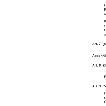
(
P
a
(
s
Ü
a
Art. 7
(
Abschnit
Art. 8
Z
1
P
Art. 9
P
(
s
Ü