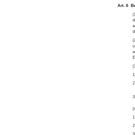
Art. 6
B
(
d
a
d
(
u
a
E
(
1
2
3
(
1
2
3