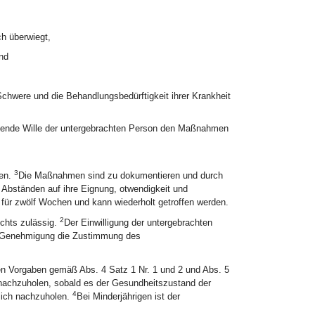
ch überwiegt,
nd
Schwere und die Behandlungsbedürftigkeit ihrer Krankheit
tende Wille der untergebrachten Person den Maßnahmen
3
nen.
Die Maßnahmen sind zu dokumentieren und durch
 Abständen auf ihre Eignung, otwendigkeit und
für zwölf Wochen und kann wiederholt getroffen werden.
2
chts zulässig.
Der Einwilligung der untergebrachten
hen Genehmigung die Zustimmung des
n Vorgaben gemäß Abs. 4 Satz 1 Nr. 1 und 2 und Abs. 5
t nachzuholen, sobald es der Gesundheitszustand der
4
glich nachzuholen.
Bei Minderjährigen ist der