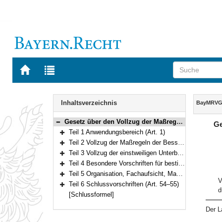
Zur
Zur
Startseite
Trefferliste
von
der
Navigation
BAYERN.RECHT
letzten
Inhalt
Inhaltsverzeichnis
BayMRV
Suche
Gesetz über den Vollzug der Maßregeln der Besserung und Sicherung sowie der einstweiligen Unterbringung (Bayerisches Maßregelvollzugsgesetz – BayMRVG) Vom 17. Juli 2015 (GVBl S. 222) BayRS 312-3-A (Art. 1–55)
Ge
Bereich reduzieren
Teil 1 Anwendungsbereich (Art. 1)
Bereich erweitern
Teil 2 Vollzug der Maßregeln der Besserung und Sicherung (Art. 2–36)
Bereich erweitern
Teil 3 Vollzug der einstweiligen Unterbringung (Art. 37–41)
Bereich erweitern
Teil 4 Besondere Vorschriften für bestimmte Personengruppen (Art. 42–44)
Bereich erweitern
Teil 5 Organisation, Fachaufsicht, Maßregelvollzugsbeiräte, Kosten (Art. 45–53)
Bereich erweitern
V
Teil 6 Schlussvorschriften (Art. 54–55)
d
Bereich erweitern
[Schlussformel]
Der L