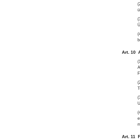
(
ü
(
Ü
(
b
Art. 10
(
A
F
(
T
(
U
(
e
m
Art. 11
F