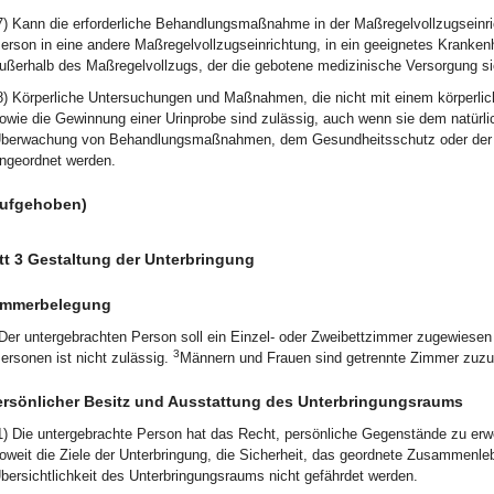
7) Kann die erforderliche Behandlungsmaßnahme in der Maßregelvollzugseinric
erson in eine andere Maßregelvollzugseinrichtung, in ein geeignetes Kranke
ußerhalb des Maßregelvollzugs, der die gebotene medizinische Versorgung sich
8) Körperliche Untersuchungen und Maßnahmen, die nicht mit einem körperli
owie die Gewinnung einer Urinprobe sind zulässig, auch wenn sie dem natürli
berwachung von Behandlungsmaßnahmen, dem Gesundheitsschutz oder der Hy
ngeordnet werden.
aufgehoben)
t 3 Gestaltung der Unterbringung
immerbelegung
Der untergebrachten Person soll ein Einzel- oder Zweibettzimmer zugewiese
3
ersonen ist nicht zulässig.
Männern und Frauen sind getrennte Zimmer zuzu
ersönlicher Besitz und Ausstattung des Unterbringungsraums
1) Die untergebrachte Person hat das Recht, persönliche Gegenstände zu er
oweit die Ziele der Unterbringung, die Sicherheit, das geordnete Zusammenleb
bersichtlichkeit des Unterbringungsraums nicht gefährdet werden.