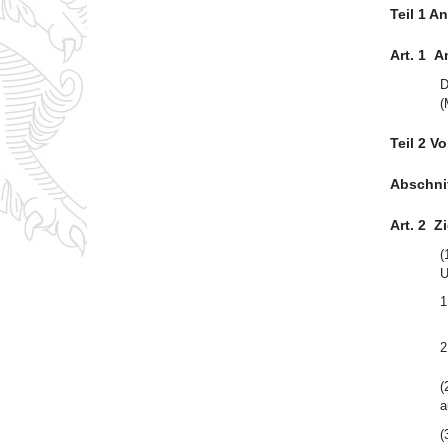
Teil 1 
Art. 1
A
D
(
Teil 2 V
Abschnit
Art. 2
Z
(
U
1
2
(
a
(