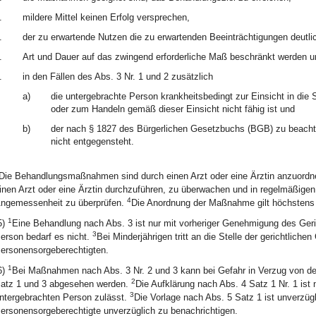
.
mildere Mittel keinen Erfolg versprechen,
.
der zu erwartende Nutzen die zu erwartenden Beeinträchtigungen deutli
.
Art und Dauer auf das zwingend erforderliche Maß beschränkt werden u
.
in den Fällen des Abs. 3 Nr. 1 und 2 zusätzlich
a)
die untergebrachte Person krankheitsbedingt zur Einsicht in die 
oder zum Handeln gemäß dieser Einsicht nicht fähig ist und
b)
der nach § 1827 des Bürgerlichen Gesetzbuchs (BGB) zu beach
nicht entgegensteht.
Die Behandlungsmaßnahmen sind durch einen Arzt oder eine Ärztin anzuord
inen Arzt oder eine Ärztin durchzuführen, zu überwachen und in regelmäßigen
4
ngemessenheit zu überprüfen.
Die Anordnung der Maßnahme gilt höchstens 
1
5)
Eine Behandlung nach Abs. 3 ist nur mit vorheriger Genehmigung des Geri
3
erson bedarf es nicht.
Bei Minderjährigen tritt an die Stelle der gerichtlic
ersonensorgeberechtigten.
1
6)
Bei Maßnahmen nach Abs. 3 Nr. 2 und 3 kann bei Gefahr in Verzug von de
2
atz 1 und 3 abgesehen werden.
Die Aufklärung nach Abs. 4 Satz 1 Nr. 1 is
3
ntergebrachten Person zulässt.
Die Vorlage nach Abs. 5 Satz 1 ist unverzü
ersonensorgeberechtigte unverzüglich zu benachrichtigen.