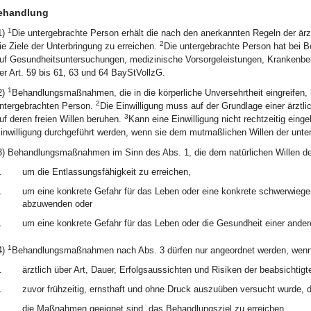
ehandlung
1
1)
Die untergebrachte Person erhält die nach den anerkannten Regeln der är
2
ie Ziele der Unterbringung zu erreichen.
Die untergebrachte Person hat bei 
uf Gesundheitsuntersuchungen, medizinische Vorsorgeleistungen, Krankenbe
er Art. 59 bis 61, 63 und 64 BayStVollzG.
1
2)
Behandlungsmaßnahmen, die in die körperliche Unversehrtheit eingreifen, b
2
ntergebrachten Person.
Die Einwilligung muss auf der Grundlage einer ärztl
3
uf deren freien Willen beruhen.
Kann eine Einwilligung nicht rechtzeitig ei
inwilligung durchgeführt werden, wenn sie dem mutmaßlichen Willen der unte
3) Behandlungsmaßnahmen im Sinn des Abs. 1, die dem natürlichen Willen der
.
um die Entlassungsfähigkeit zu erreichen,
.
um eine konkrete Gefahr für das Leben oder eine konkrete schwerwiege
abzuwenden oder
.
um eine konkrete Gefahr für das Leben oder die Gesundheit einer ande
1
4)
Behandlungsmaßnahmen nach Abs. 3 dürfen nur angeordnet werden, wen
.
ärztlich über Art, Dauer, Erfolgsaussichten und Risiken der beabsichti
.
zuvor frühzeitig, ernsthaft und ohne Druck auszuüben versucht wurde, 
.
die Maßnahmen geeignet sind, das Behandlungsziel zu erreichen,