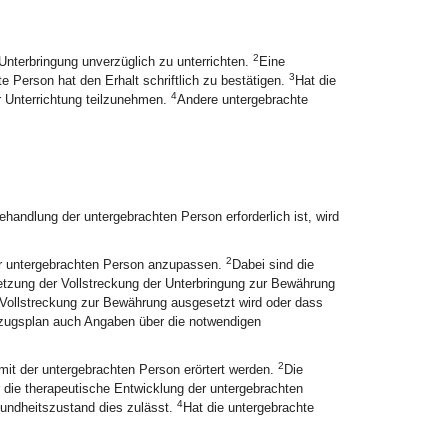
2
Unterbringung unverzüglich zu unterrichten.
Eine
3
te Person hat den Erhalt schriftlich zu bestätigen.
Hat die
4
r Unterrichtung teilzunehmen.
Andere untergebrachte
ehandlung der untergebrachten Person erforderlich ist, wird
2
er untergebrachten Person anzupassen.
Dabei sind die
etzung der Vollstreckung der Unterbringung zur Bewährung
Vollstreckung zur Bewährung ausgesetzt wird oder dass
llzugsplan auch Angaben über die notwendigen
2
it der untergebrachten Person erörtert werden.
Die
 die therapeutische Entwicklung der untergebrachten
4
sundheitszustand dies zulässt.
Hat die untergebrachte