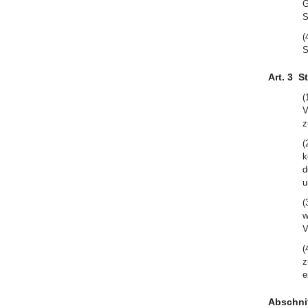
G
S
(
S
Art. 3
St
(
V
z
(
k
d
u
(
w
V
(
z
e
Abschni