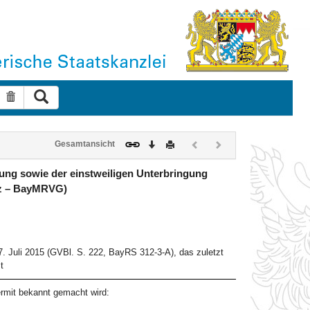
Suche ausführen
Suche zurücksetzen
Download
Drucken
Vorheriges
Nächstes
Gesamtansicht
Dokument
Dokument
(inaktiv)
(inaktiv)
ung sowie der einstweiligen Unterbringung
tz – BayMRVG)
 Juli 2015 (GVBl. S. 222, BayRS 312-3-A), das zuletzt
t
rmit bekannt gemacht wird: