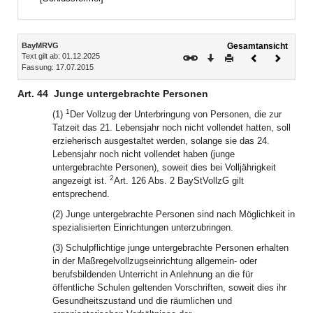
Inhalt
BayMRVG
Gesamtansicht
Text gilt ab: 01.12.2025
Download
Drucken
Vorheriges
Nächste
Fassung: 17.07.2015
Dokument
Dokume
Art. 44
Junge untergebrachte Personen
1
(1)
Der Vollzug der Unterbringung von Personen, die zur
Tatzeit das 21. Lebensjahr noch nicht vollendet hatten, soll
erzieherisch ausgestaltet werden, solange sie das 24.
Lebensjahr noch nicht vollendet haben (junge
untergebrachte Personen), soweit dies bei Volljährigkeit
2
angezeigt ist.
Art. 126 Abs. 2 BayStVollzG gilt
entsprechend.
(2) Junge untergebrachte Personen sind nach Möglichkeit in
spezialisierten Einrichtungen unterzubringen.
(3) Schulpflichtige junge untergebrachte Personen erhalten
in der Maßregelvollzugseinrichtung allgemein- oder
berufsbildenden Unterricht in Anlehnung an die für
öffentliche Schulen geltenden Vorschriften, soweit dies ihr
Gesundheitszustand und die räumlichen und