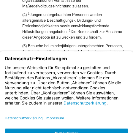
organisatorischen Verhältnisse der
Maßregelvollzugseinrichtung zulassen.
1
(4)
Jungen untergebrachten Personen werden
altersgemäße Beschäftigungs-, Bildungs- und
Freizeitmöglichkeiten sowie entwicklungsfördernde
2
Hilfestellungen angeboten.
Die Bereitschaft zur Annahme
dieser Angebote ist zu wecken und zu fördern.
(5) Besuche bei minderjährigen untergebrachten Personen,
ihr Schrift- und Paketverkehr und ihre Telefongespräche mit
bestimmten Personen können außer unter den
Voraussetzungen der Art. 12 und 13 auch untersagt und
abgebrochen werden, wenn die Personensorgeberechtigten
damit nicht einverstanden sind.
Bayern.de
BayernPortal
Datenschutz
Impressum
Barrierefreiheit