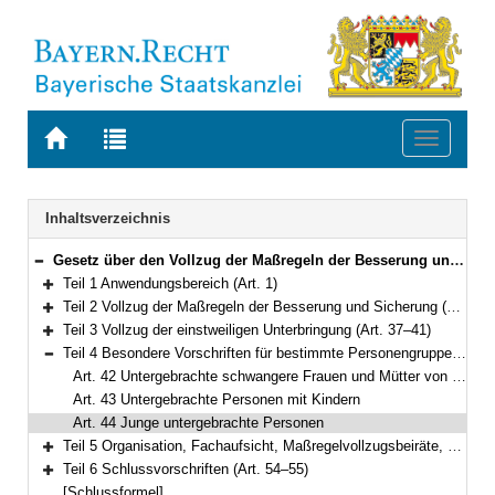
Zur
Zur
Toggle
Startseite
Trefferliste
navigati
von
der
BAYERN.RECHT
letzten
Navigation
Inhaltsverzeichnis
Suche
Gesetz über den Vollzug der Maßregeln der Besserung und Sicherung sowie der einstweiligen Unterbringung (Bayerisches Maßregelvollzugsgesetz – BayMRVG) Vom 17. Juli 2015 (GVBl S. 222) BayRS 312-3-A (Art. 1–55)
Bereich reduzieren
Teil 1 Anwendungsbereich (Art. 1)
Bereich erweitern
Teil 2 Vollzug der Maßregeln der Besserung und Sicherung (Art. 2–36)
Bereich erweitern
Teil 3 Vollzug der einstweiligen Unterbringung (Art. 37–41)
Bereich erweitern
Teil 4 Besondere Vorschriften für bestimmte Personengruppen (Art. 42–44)
Bereich reduzieren
Art. 42 Untergebrachte schwangere Frauen und Mütter von Neugeborenen
Art. 43 Untergebrachte Personen mit Kindern
Art. 44 Junge untergebrachte Personen
Teil 5 Organisation, Fachaufsicht, Maßregelvollzugsbeiräte, Kosten (Art. 45–53)
Bereich erweitern
Teil 6 Schlussvorschriften (Art. 54–55)
Bereich erweitern
[Schlussformel]