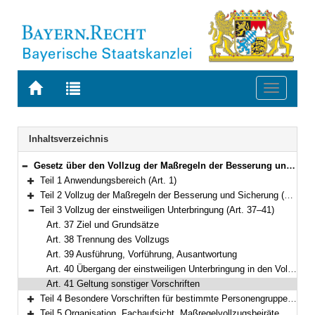
Zur
Zur
Toggle
Startseite
Trefferliste
navigati
von
der
BAYERN.RECHT
letzten
Navigation
Inhaltsverzeichnis
Suche
Gesetz über den Vollzug der Maßregeln der Besserung und Sicherung sowie der einstweiligen Unterbringung (Bayerisches Maßregelvollzugsgesetz – BayMRVG) Vom 17. Juli 2015 (GVBl S. 222) BayRS 312-3-A (Art. 1–55)
Bereich reduzieren
Teil 1 Anwendungsbereich (Art. 1)
Bereich erweitern
Teil 2 Vollzug der Maßregeln der Besserung und Sicherung (Art. 2–36)
Bereich erweitern
Teil 3 Vollzug der einstweiligen Unterbringung (Art. 37–41)
Bereich reduzieren
Art. 37 Ziel und Grundsätze
Art. 38 Trennung des Vollzugs
Art. 39 Ausführung, Vorführung, Ausantwortung
Art. 40 Übergang der einstweiligen Unterbringung in den Vollzug
Art. 41 Geltung sonstiger Vorschriften
Teil 4 Besondere Vorschriften für bestimmte Personengruppen (Art. 42–44)
Bereich erweitern
Teil 5 Organisation, Fachaufsicht, Maßregelvollzugsbeiräte, Kosten (Art. 45–53)