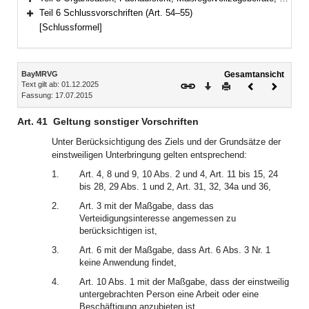
Bereich erweitern
Teil 6 Schlussvorschriften (Art. 54–55)
Bereich erweitern
[Schlussformel]
Inhalt
BayMRVG
Gesamtansicht
Text gilt ab: 01.12.2025
Download
Drucken
Vorheriges
Nächste
Fassung: 17.07.2015
Dokument
Dokume
Art. 41
Geltung sonstiger Vorschriften
Unter Berücksichtigung des Ziels und der Grundsätze der
einstweiligen Unterbringung gelten entsprechend:
1.
Art. 4, 8 und 9, 10 Abs. 2 und 4, Art. 11 bis 15, 24
bis 28, 29 Abs. 1 und 2, Art. 31, 32, 34a und 36,
2.
Art. 3 mit der Maßgabe, dass das
Verteidigungsinteresse angemessen zu
berücksichtigen ist,
3.
Art. 6 mit der Maßgabe, dass Art. 6 Abs. 3 Nr. 1
keine Anwendung findet,
4.
Art. 10 Abs. 1 mit der Maßgabe, dass der einstweilig
untergebrachten Person eine Arbeit oder eine
Beschäftigung anzubieten ist,