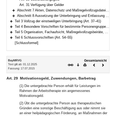
Art. 31 Verfügung über Gelder
Abschnitt 7 Akten, Datenschutz und Maßregelvollzugsdatei (Art. 32–34a)
Bereich erweitern
Abschnitt 8 Aussetzung der Unterbringung und Entlassung (Art. 35–36)
Bereich erweitern
Teil 3 Vollzug der einstweiligen Unterbringung (Art. 37–41)
Bereich erweitern
Teil 4 Besondere Vorschriften für bestimmte Personengruppen (Art. 42–44)
Bereich erweitern
Teil 5 Organisation, Fachaufsicht, Maßregelvollzugsbeiräte, Kosten (Art. 45–53)
Bereich erweitern
Teil 6 Schlussvorschriften (Art. 54–55)
Bereich erweitern
[Schlussformel]
Inhalt
BayMRVG
Gesamtansicht
Text gilt ab: 01.12.2025
Download
Drucken
Vorheriges
Nächste
Fassung: 17.07.2015
Dokument
Dokume
Art. 29
Motivationsgeld, Zuwendungen, Barbetrag
(1) Die untergebrachte Person erhält für Leistungen im
Rahmen der Arbeitstherapie ein angemessenes
Motivationsgeld.
(2) Übt die untergebrachte Person aus therapeutischen
Gründen eine sonstige Beschäftigung aus oder nimmt sie
an einer heilpädagogischen Förderung, an Maßnahmen der