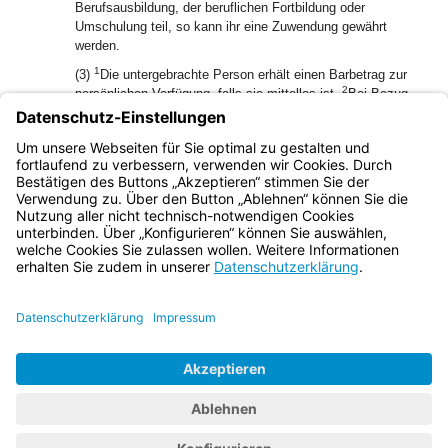
Berufsausbildung, der beruflichen Fortbildung oder
Umschulung teil, so kann ihr eine Zuwendung gewährt
werden.
1
(3)
Die untergebrachte Person erhält einen Barbetrag zur
2
persönlichen Verfügung, falls sie mittellos ist.
Bei Bezug
von Motivationsgeld oder einer Zuwendung kann eine
3
Anrechnung erfolgen.
Die Höhe des Barbetrags und eine
Anrechnung werden durch die Fachaufsichtsbehörde
gesondert festgesetzt.
Bayern.de
BayernPortal
Datenschutz
Impressum
Barrierefreiheit
Hilfe
Kontakt
Kontrastwechsel
Schriftgröße