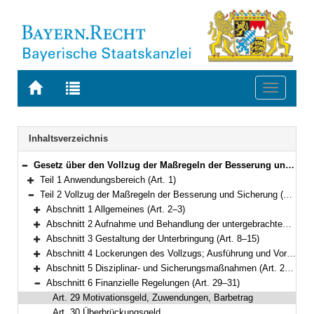
Zur
Zur
Toggle
Startseite
Trefferliste
navigati
von
der
BAYERN.RECHT
letzten
Navigation
Inhaltsverzeichnis
Suche
Gesetz über den Vollzug der Maßregeln der Besserung und Sicherung sowie der einstweiligen Unterbringung (Bayerisches Maßregelvollzugsgesetz – BayMRVG) Vom 17. Juli 2015 (GVBl S. 222) BayRS 312-3-A (Art. 1–55)
Bereich reduzieren
Teil 1 Anwendungsbereich (Art. 1)
Bereich erweitern
Teil 2 Vollzug der Maßregeln der Besserung und Sicherung (Art. 2–36)
Bereich reduzieren
Abschnitt 1 Allgemeines (Art. 2–3)
Bereich erweitern
Abschnitt 2 Aufnahme und Behandlung der untergebrachten Person (Art. 4–7)
Bereich erweitern
Abschnitt 3 Gestaltung der Unterbringung (Art. 8–15)
Bereich erweitern
Abschnitt 4 Lockerungen des Vollzugs; Ausführung und Vorführung (Art. 16–21)
Bereich erweitern
Abschnitt 5 Disziplinar- und Sicherungsmaßnahmen (Art. 22–28)
Bereich erweitern
Abschnitt 6 Finanzielle Regelungen (Art. 29–31)
Bereich reduzieren
Art. 29 Motivationsgeld, Zuwendungen, Barbetrag
Art. 30 Überbrückungsgeld