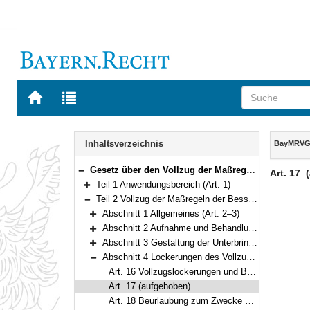
Zur
Zur
Startseite
Trefferliste
von
der
Navigation
BAYERN.RECHT
letzten
Inhalt
Inhaltsverzeichnis
BayMRV
Suche
Gesetz über den Vollzug der Maßregeln der Besserung und Sicherung sowie der einstweiligen Unterbringung (Bayerisches Maßregelvollzugsgesetz – BayMRVG) Vom 17. Juli 2015 (GVBl S. 222) BayRS 312-3-A (Art. 1–55)
Art. 17
Bereich reduzieren
Teil 1 Anwendungsbereich (Art. 1)
Bereich erweitern
Teil 2 Vollzug der Maßregeln der Besserung und Sicherung (Art. 2–36)
Bereich reduzieren
Abschnitt 1 Allgemeines (Art. 2–3)
Bereich erweitern
Abschnitt 2 Aufnahme und Behandlung der untergebrachten Person (Art. 4–7)
Bereich erweitern
Abschnitt 3 Gestaltung der Unterbringung (Art. 8–15)
Bereich erweitern
Abschnitt 4 Lockerungen des Vollzugs; Ausführung und Vorführung (Art. 16–21)
Bereich reduzieren
Art. 16 Vollzugslockerungen und Beurlaubung
Art. 17 (aufgehoben)
Art. 18 Beurlaubung zum Zwecke des Probewohnens