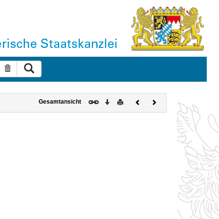
Suche ausführen
Suche zurücksetzen
Download
Drucken
Vorheriges
Nächstes
Gesamtansicht
Dokument
Dokument