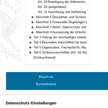
Art. 19 Beteiligung der Vollstreckungsbehörde
Art. 20 (aufgehoben)
Art. 21 Ausführung und Vorführung
Abschnitt 5 Disziplinar- und Sicherungsmaßnahmen (Art. 22–28)
Bereich erweitern
Abschnitt 6 Finanzielle Regelungen (Art. 29–31)
Bereich erweitern
Abschnitt 7 Akten, Datenschutz und Maßregelvollzugsdatei (Art. 32–34a)
Bereich erweitern
Abschnitt 8 Aussetzung der Unterbringung und Entlassung (Art. 35–36)
Bereich erweitern
Teil 3 Vollzug der einstweiligen Unterbringung (Art. 37–41)
Bereich erweitern
Teil 4 Besondere Vorschriften für bestimmte Personengruppen (Art. 42–44)
Bereich erweitern
Teil 5 Organisation, Fachaufsicht, Maßregelvollzugsbeiräte, Kosten (Art. 45–53)
Bereich erweitern
Teil 6 Schlussvorschriften (Art. 54–55)
Bereich erweitern
[Schlussformel]
Bayern.de
Barrierefreiheit