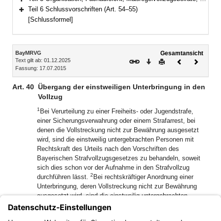
Bereich erweitern
Teil 6 Schlussvorschriften (Art. 54–55)
Bereich erweitern
[Schlussformel]
Inhalt
BayMRVG
Gesamtansicht
Text gilt ab: 01.12.2025
Download
Drucken
Vorheriges
Nächste
Fassung: 17.07.2015
Dokument
Dokume
Art. 40
Übergang der einstweiligen Unterbringung in den
Vollzug
1
Bei Verurteilung zu einer Freiheits- oder Jugendstrafe,
einer Sicherungsverwahrung oder einem Strafarrest, bei
denen die Vollstreckung nicht zur Bewährung ausgesetzt
wird, sind die einstweilig untergebrachten Personen mit
Rechtskraft des Urteils nach den Vorschriften des
Bayerischen Strafvollzugsgesetzes zu behandeln, soweit
sich dies schon vor der Aufnahme in den Strafvollzug
2
durchführen lässt.
Bei rechtskräftiger Anordnung einer
Unterbringung, deren Vollstreckung nicht zur Bewährung
ausgesetzt wird, sind die einstweilig untergebrachten
Personen mit Rechtskraft des Urteils nach den Teilen 2 und
3
4 dieses Gesetzes zu behandeln.
Die