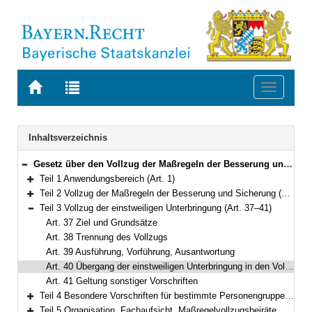
Zur
Zur
Toggle
Startseite
Trefferliste
navigati
von
der
BAYERN.RECHT
letzten
Navigation
Inhaltsverzeichnis
Suche
Gesetz über den Vollzug der Maßregeln der Besserung und Sicherung sowie der einstweiligen Unterbringung (Bayerisches Maßregelvollzugsgesetz – BayMRVG) Vom 17. Juli 2015 (GVBl S. 222) BayRS 312-3-A (Art. 1–55)
Bereich reduzieren
Teil 1 Anwendungsbereich (Art. 1)
Bereich erweitern
Teil 2 Vollzug der Maßregeln der Besserung und Sicherung (Art. 2–36)
Bereich erweitern
Teil 3 Vollzug der einstweiligen Unterbringung (Art. 37–41)
Bereich reduzieren
Art. 37 Ziel und Grundsätze
Art. 38 Trennung des Vollzugs
Art. 39 Ausführung, Vorführung, Ausantwortung
Art. 40 Übergang der einstweiligen Unterbringung in den Vollzug
Art. 41 Geltung sonstiger Vorschriften
Teil 4 Besondere Vorschriften für bestimmte Personengruppen (Art. 42–44)
Bereich erweitern
Teil 5 Organisation, Fachaufsicht, Maßregelvollzugsbeiräte, Kosten (Art. 45–53)