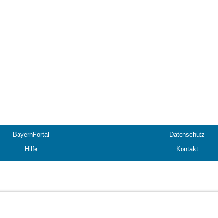
BayernPortal
Datenschutz
Hilfe
Kontakt