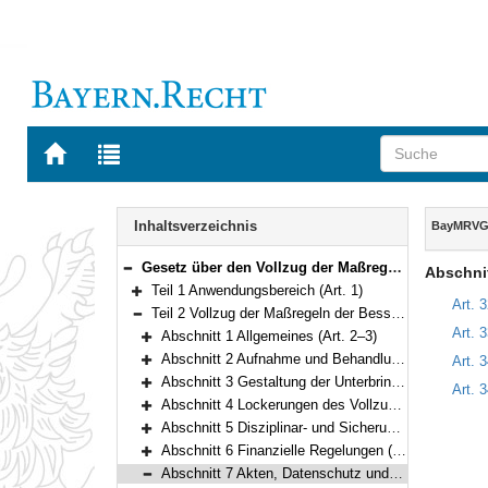
Zur
Zur
Startseite
Trefferliste
von
der
Navigation
BAYERN.RECHT
letzten
Inhalt
Inhaltsverzeichnis
BayMRV
Suche
Gesetz über den Vollzug der Maßregeln der Besserung und Sicherung sowie der einstweiligen Unterbringung (Bayerisches Maßregelvollzugsgesetz – BayMRVG) Vom 17. Juli 2015 (GVBl S. 222) BayRS 312-3-A (Art. 1–55)
Abschnit
Bereich reduzieren
Teil 1 Anwendungsbereich (Art. 1)
Bereich erweitern
Art. 
Teil 2 Vollzug der Maßregeln der Besserung und Sicherung (Art. 2–36)
Bereich reduzieren
Art. 
Abschnitt 1 Allgemeines (Art. 2–3)
Bereich erweitern
Abschnitt 2 Aufnahme und Behandlung der untergebrachten Person (Art. 4–7)
Art. 
Bereich erweitern
Abschnitt 3 Gestaltung der Unterbringung (Art. 8–15)
Art. 
Bereich erweitern
Abschnitt 4 Lockerungen des Vollzugs; Ausführung und Vorführung (Art. 16–21)
Bereich erweitern
Abschnitt 5 Disziplinar- und Sicherungsmaßnahmen (Art. 22–28)
Bereich erweitern
Abschnitt 6 Finanzielle Regelungen (Art. 29–31)
Bereich erweitern
Abschnitt 7 Akten, Datenschutz und Maßregelvollzugsdatei (Art. 32–34a)
Bereich reduzieren