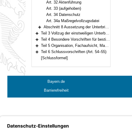
Art. 32 Aktenführung
Art. 33 (aufgehoben)
Art. 34 Datenschutz
Art. 34a Maßregelvollzugsdatei
Abschnitt 8 Aussetzung der Unterbringung und Entlassung (Art. 35–36)
Bereich erweitern
Teil 3 Vollzug der einstweiligen Unterbringung (Art. 37–41)
Bereich erweitern
Teil 4 Besondere Vorschriften für bestimmte Personengruppen (Art. 42–44)
Bereich erweitern
Teil 5 Organisation, Fachaufsicht, Maßregelvollzugsbeiräte, Kosten (Art. 45–53)
Bereich erweitern
Teil 6 Schlussvorschriften (Art. 54–55)
Bereich erweitern
[Schlussformel]
Bayern.de
Barrierefreiheit