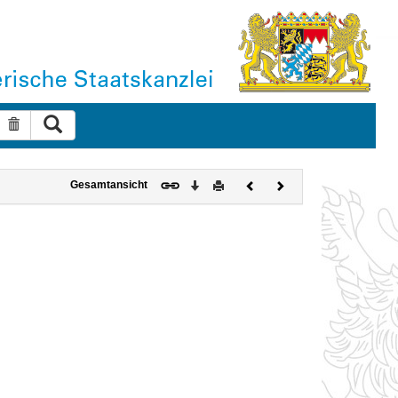
Suche ausführen
Suche zurücksetzen
Download
Drucken
Vorheriges
Nächstes
Gesamtansicht
Dokument
Dokument