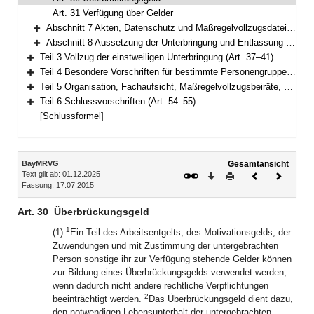
Art. 31 Verfügung über Gelder
Abschnitt 7 Akten, Datenschutz und Maßregelvollzugsdatei (Art. 32–34a)
Bereich erweitern
Abschnitt 8 Aussetzung der Unterbringung und Entlassung (Art. 35–36)
Bereich erweitern
Teil 3 Vollzug der einstweiligen Unterbringung (Art. 37–41)
Bereich erweitern
Teil 4 Besondere Vorschriften für bestimmte Personengruppen (Art. 42–44)
Bereich erweitern
Teil 5 Organisation, Fachaufsicht, Maßregelvollzugsbeiräte, Kosten (Art. 45–53)
Bereich erweitern
Teil 6 Schlussvorschriften (Art. 54–55)
Bereich erweitern
[Schlussformel]
Inhalt
BayMRVG
Gesamtansicht
Text gilt ab: 01.12.2025
Download
Drucken
Vorheriges
Nächste
Fassung: 17.07.2015
Dokument
Dokume
Art. 30
Überbrückungsgeld
1
(1)
Ein Teil des Arbeitsentgelts, des Motivationsgelds, der
Zuwendungen und mit Zustimmung der untergebrachten
Person sonstige ihr zur Verfügung stehende Gelder können
zur Bildung eines Überbrückungsgelds verwendet werden,
wenn dadurch nicht andere rechtliche Verpflichtungen
2
beeinträchtigt werden.
Das Überbrückungsgeld dient dazu,
den notwendigen Lebensunterhalt der untergebrachten