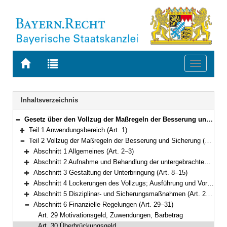
Zur
Zur
Toggle
Startseite
Trefferliste
navigati
von
der
BAYERN.RECHT
letzten
Navigation
Inhaltsverzeichnis
Suche
Gesetz über den Vollzug der Maßregeln der Besserung und Sicherung sowie der einstweiligen Unterbringung (Bayerisches Maßregelvollzugsgesetz – BayMRVG) Vom 17. Juli 2015 (GVBl S. 222) BayRS 312-3-A (Art. 1–55)
Bereich reduzieren
Teil 1 Anwendungsbereich (Art. 1)
Bereich erweitern
Teil 2 Vollzug der Maßregeln der Besserung und Sicherung (Art. 2–36)
Bereich reduzieren
Abschnitt 1 Allgemeines (Art. 2–3)
Bereich erweitern
Abschnitt 2 Aufnahme und Behandlung der untergebrachten Person (Art. 4–7)
Bereich erweitern
Abschnitt 3 Gestaltung der Unterbringung (Art. 8–15)
Bereich erweitern
Abschnitt 4 Lockerungen des Vollzugs; Ausführung und Vorführung (Art. 16–21)
Bereich erweitern
Abschnitt 5 Disziplinar- und Sicherungsmaßnahmen (Art. 22–28)
Bereich erweitern
Abschnitt 6 Finanzielle Regelungen (Art. 29–31)
Bereich reduzieren
Art. 29 Motivationsgeld, Zuwendungen, Barbetrag
Art. 30 Überbrückungsgeld