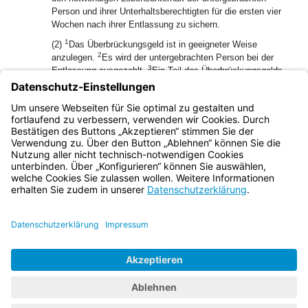
Person und ihrer Unterhaltsberechtigten für die ersten vier
Wochen nach ihrer Entlassung zu sichern.
1
(2)
Das Überbrückungsgeld ist in geeigneter Weise
2
anzulegen.
Es wird der untergebrachten Person bei der
3
Entlassung ausgezahlt.
Ein Teil des Überbrückungsgelds
kann der untergebrachten Person auch ausgezahlt werden,
wenn ihr eine Beurlaubung gewährt wird oder wenn sie es
für sonstige Ausgaben, die ihrer Eingliederung dienen,
benötigt.
Bayern.de
BayernPortal
Datenschutz
Impressum
Barrierefreiheit
Hilfe
Kontakt
Kontrastwechsel