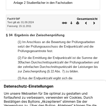
Anlage 2 Studienfächer in den Fachstudien
Inhalt
FachV-StF
Gesamtansicht
Text gilt ab: 01.09.2024
Download
Drucken
Vorheriges
Nächste
Fassung: 15.11.2011
Dokument
Dokume
§ 34
Ergebnis der Zwischenprüfung
(1) Im Anschluss an die Bewertung der Prüfungsarbeiten
setzt der Prüfungsausschuss die Endpunktzahl und die
Prüfungsgesamtnote fest.
(2) Für die Ermittlung der Endpunktzahl ist die Summe der
30fachen Durchschnittspunktzahl der Prüfungsarbeiten und
der zehnfachen Durchschnittspunktzahl der Leistungen bis
zur Zwischenprüfung (§ 22 Abs. 7) zu bilden.
(3) Aus der Endpunktzahl ergibt sich die
Prüfungsgesamtnote (§ 9 Abs. 4).
(4) Die Zwischenprüfung ist bestanden, wenn mindestens
drei Prüfungsarbeiten mit fünf oder mehr Punkten bewertet
worden sind und die Endpunktzahl mindestens 200 beträgt.