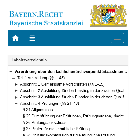
Zur
Zur
Toggle
Startseite
Trefferliste
navigati
von
der
BAYERN.RECHT
letzten
Navigation
Inhaltsverzeichnis
Suche
Verordnung über den fachlichen Schwerpunkt Staatsfinanz (Fachverordnung Staatsfinanz – FachV-StF) Vom 15. November 2011 (GVBl. S. 579) BayRS 2038-3-5-6-F (§§ 1–61)
Bereich reduzieren
Teil 1 Ausbildung (§§ 1–43)
Bereich reduzieren
Abschnitt 1 Gemeinsame Vorschriften (§§ 1–15)
Bereich erweitern
Abschnitt 2 Ausbildung für den Einstieg in der zweiten Qualifikationsebene (§§ 16–19)
Bereich erweitern
Abschnitt 3 Ausbildung für den Einstieg in der dritten Qualifikationsebene (§§ 20–23)
Bereich erweitern
Abschnitt 4 Prüfungen (§§ 24–43)
Bereich reduzieren
§ 24 Allgemeines
§ 25 Durchführung der Prüfungen, Prüfungsorgane, Nachteilsausgleich
§ 26 Prüfungsausschuss
§ 27 Prüfer für die schriftliche Prüfung
§ 28 Prüfungskommission für die mündliche Prüfung