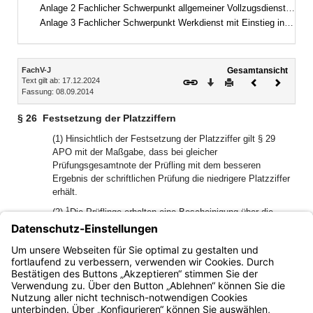
Anlage 2 Fachlicher Schwerpunkt allgemeiner Vollzugsdienst mit Einstieg in der zweiten Qualifikationsebene
Anlage 3 Fachlicher Schwerpunkt Werkdienst mit Einstieg in der zweiten Qualifikationsebene
Inhalt
FachV-J
Gesamtansicht
Text gilt ab: 17.12.2024
Download
Drucken
Vorheriges
Nächste
Fassung: 08.09.2014
Dokument
Dokume
§ 26
Festsetzung der Platzziffern
(1) Hinsichtlich der Festsetzung der Platzziffer gilt § 29
APO mit der Maßgabe, dass bei gleicher
Prüfungsgesamtnote der Prüfling mit dem besseren
Ergebnis der schriftlichen Prüfung die niedrigere Platzziffer
erhält.
1
(2)
Die Prüflinge erhalten eine Bescheinigung über die
Platzziffer, in der anzugeben ist, wie viele Prüflinge ein
Ergebnis erzielt und wie viele die Prüfung bestanden haben.
2
Wird die gleiche Platzziffer an mehrere Prüflinge erteilt, so
ist auch deren Zahl anzugeben.
Bayern.de