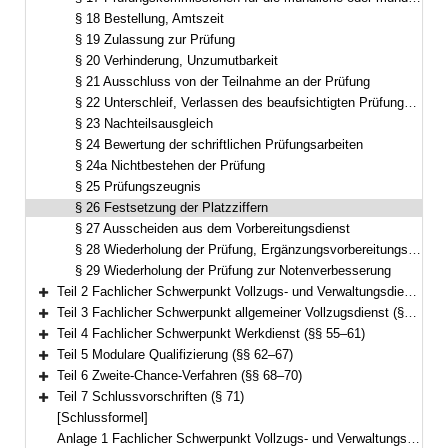
§ 18 Bestellung, Amtszeit
§ 19 Zulassung zur Prüfung
§ 20 Verhinderung, Unzumutbarkeit
§ 21 Ausschluss von der Teilnahme an der Prüfung
§ 22 Unterschleif, Verlassen des beaufsichtigten Prüfungsbereichs, Beeinflussungsversuch
§ 23 Nachteilsausgleich
§ 24 Bewertung der schriftlichen Prüfungsarbeiten
§ 24a Nichtbestehen der Prüfung
§ 25 Prüfungszeugnis
§ 26 Festsetzung der Platzziffern
§ 27 Ausscheiden aus dem Vorbereitungsdienst
§ 28 Wiederholung der Prüfung, Ergänzungsvorbereitungsdienst
§ 29 Wiederholung der Prüfung zur Notenverbesserung
Teil 2 Fachlicher Schwerpunkt Vollzugs- und Verwaltungsdienst (§§ 30–46)
Bereich erweitern
Teil 3 Fachlicher Schwerpunkt allgemeiner Vollzugsdienst (§§ 47–54)
Bereich erweitern
Teil 4 Fachlicher Schwerpunkt Werkdienst (§§ 55–61)
Bereich erweitern
Teil 5 Modulare Qualifizierung (§§ 62–67)
Bereich erweitern
Teil 6 Zweite-Chance-Verfahren (§§ 68–70)
Bereich erweitern
Teil 7 Schlussvorschriften (§ 71)
Bereich erweitern
[Schlussformel]
Anlage 1 Fachlicher Schwerpunkt Vollzugs- und Verwaltungsdienst mit Einstieg in der zweiten Qualifikationsebene