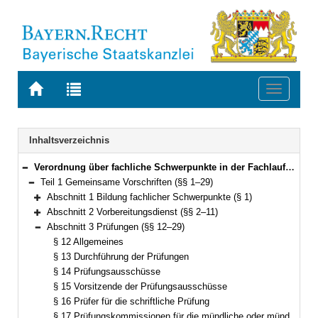
Zur
Zur
Toggle
Startseite
Trefferliste
navigati
von
der
BAYERN.RECHT
letzten
Navigation
Inhaltsverzeichnis
Suche
Verordnung über fachliche Schwerpunkte in der Fachlaufbahn Justiz (Fachverordnung Justiz – FachV-J) Vom 8. September 2014 (GVBl S. 417) BayRS 2038-3-3-16-J (§§ 1–71)
Bereich reduzieren
Teil 1 Gemeinsame Vorschriften (§§ 1–29)
Bereich reduzieren
Abschnitt 1 Bildung fachlicher Schwerpunkte (§ 1)
Bereich erweitern
Abschnitt 2 Vorbereitungsdienst (§§ 2–11)
Bereich erweitern
Abschnitt 3 Prüfungen (§§ 12–29)
Bereich reduzieren
§ 12 Allgemeines
§ 13 Durchführung der Prüfungen
§ 14 Prüfungsausschüsse
§ 15 Vorsitzende der Prüfungsausschüsse
§ 16 Prüfer für die schriftliche Prüfung
§ 17 Prüfungskommissionen für die mündliche oder mündlich-praktische Prüfung